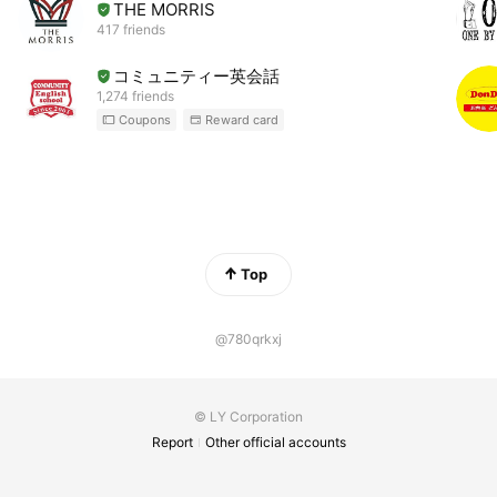
THE MORRIS
417 friends
コミュニティー英会話
1,274 friends
Coupons
Reward card
Top
@780qrkxj
© LY Corporation
Report
Other official accounts