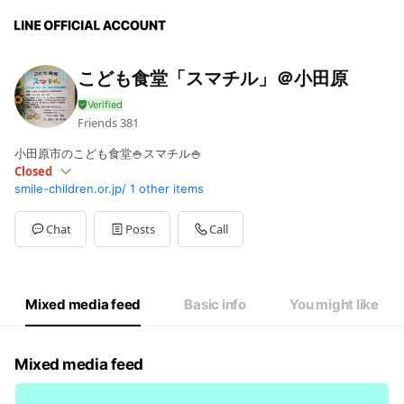
こども食堂「スマチル」＠小田原
Friends
381
小田原市のこども食堂🍚スマチル🍚
Closed
smile-children.or.jp/
1 other items
Mon
16:00 - 20:00
Sat
Closed
会員登録と利用希望の2日前までに予約が必要です。
Chat
Posts
Call
Mixed media feed
Basic info
You might like
Mixed media feed