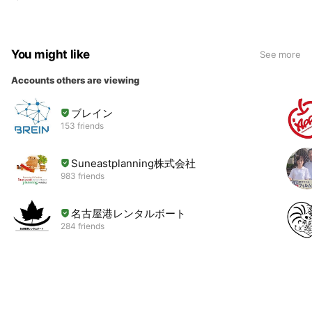
You might like
See more
Accounts others are viewing
ブレイン
153 friends
Suneastplanning株式会社
983 friends
名古屋港レンタルボート
284 friends