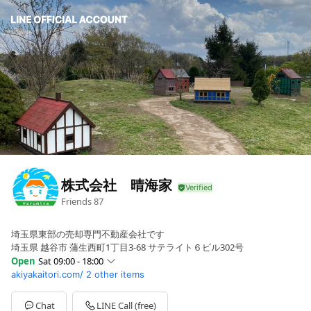
株式会社 晴海家
Friends
87
埼玉県東部の売却専門不動産会社です
埼玉県 越谷市 蒲生西町1丁目3-68 サテライト６ビル302号
Open
Sat 09:00 - 18:00
akiyakaitori.com/
2 other items
Sun
09:00 - 18:00
Mon
09:00 - 18:00
Tue
Closed
Chat
LINE Call (free)