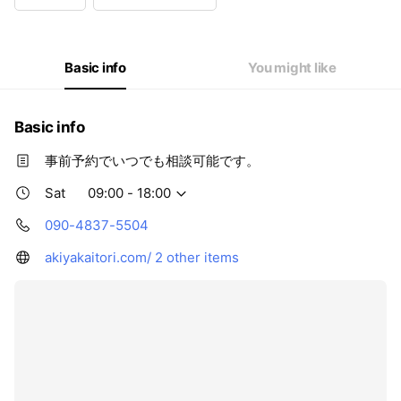
Wed
Closed
Thu
09:00 - 18:00
Fri
09:00 - 18:00
Sat
09:00 - 18:00
Basic info
You might like
Basic info
事前予約でいつでも相談可能です。
Sat
09:00 - 18:00
090-4837-5504
akiyakaitori.com/
2 other items