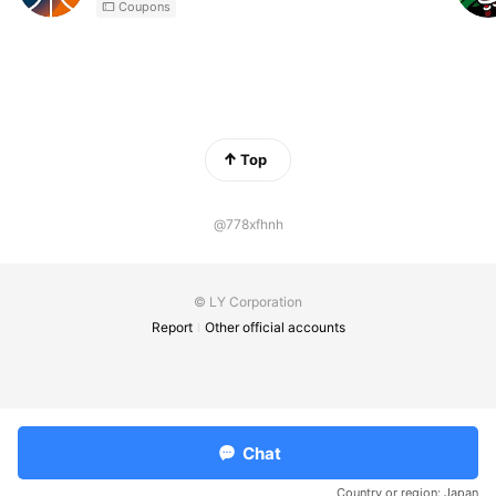
Coupons
Top
@778xfhnh
© LY Corporation
Report
Other official accounts
Chat
Country or region:
Japan