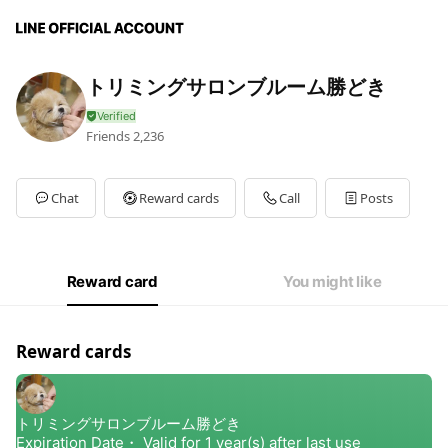
トリミングサロンブルーム勝どき
Friends
2,236
Chat
Reward cards
Call
Posts
Reward card
You might like
Reward cards