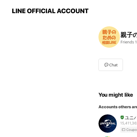
親子
Friends
1
Chat
You might like
Accounts others ar
ユニ
15,411,36
Coupo