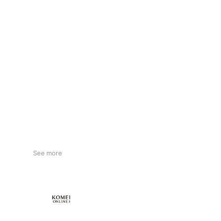
See more
KOMEHYO ONLINE STORE
660,534 friends