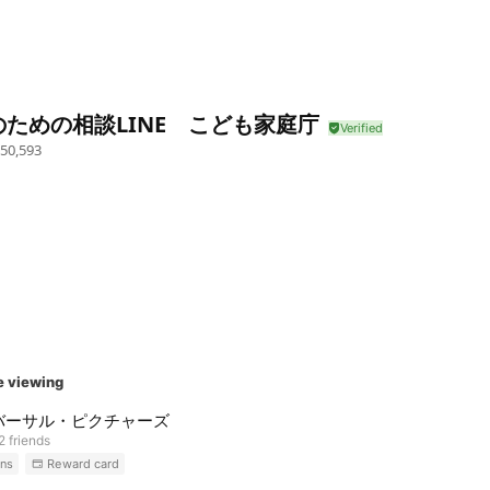
のための相談LINE こども家庭庁
50,593
e viewing
バーサル・ピクチャーズ
2 friends
ns
Reward card