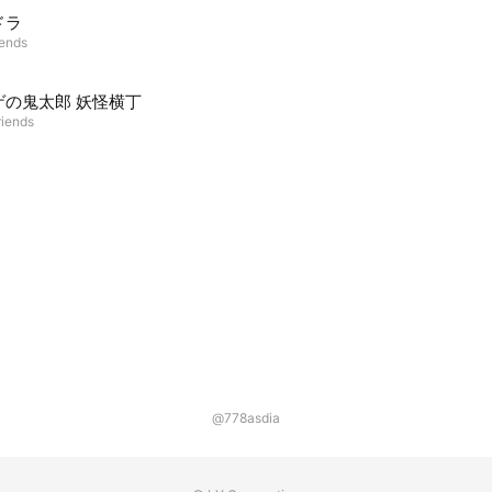
ドラ
iends
ゲの鬼太郎 妖怪横丁
riends
@778asdia