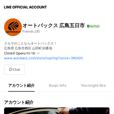
オートバックス 広島五日市
Friends
230
クルマのことならオートバックス！
広島県 広島市西区 山田町30番地
Closed
Opens Fri 10:
www.autobacs.com/store/top/top?store=390420
Sun
10:00 - 19:30
Mon
10: - 19:30
Tue
10: - 19:30
Chat
Wed
10: - 19:30
Thu
10: - 19:30
Fri
10: - 19:30
アカウント紹介
Basic info
You might like
Sat
10: - 19:30
アカウント紹介