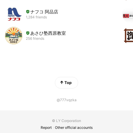
ナフコ 阿品店
1,284 friends
あさひ塾西原教室
256 friends
Top
@777vqzka
© LY Corporation
Report
Other official accounts