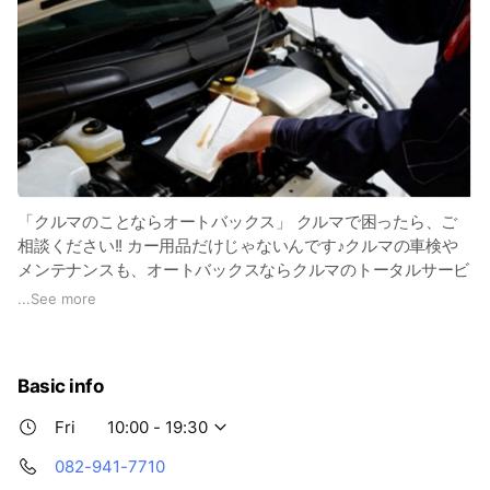
「クルマのことならオートバックス」 クルマで困ったら、ご
相談ください!! カー用品だけじゃないんです♪クルマの車検や
メンテナンスも、オートバックスならクルマのトータルサービ
スが可能！ タイヤ、オイル、バッテリーをはじめ豊富なカー
...
See more
用品を一堂に集めた売り場、パーツ取り付けやお車のメンテナ
ンスを行えるピット。 オレンジ色の看板でお馴染みのオート
バックスに、是非、お立ち寄りください！お待ちしております
Basic info
～（^▽^)
Fri
10:00 - 19:30
082-941-7710