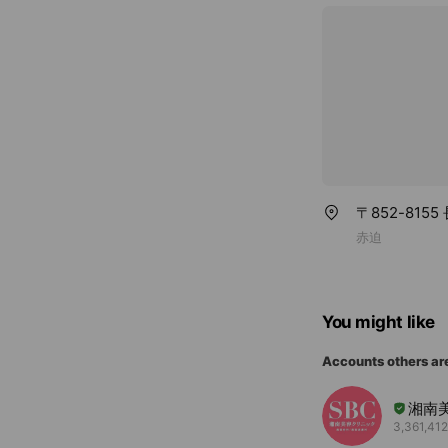
〒852-815
赤迫
You might like
Accounts others ar
湘南
3,361,412