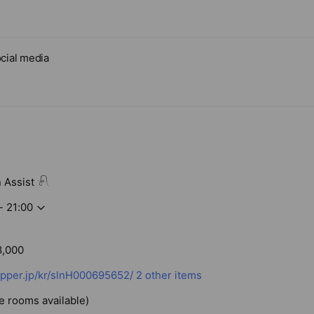
cial media
 Assist 𓍯
- 21:00
8,000
pper.jp/kr/slnH000695652/
2 other items
te rooms available)