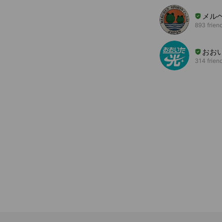
メル
893 frien
おお
314 frien