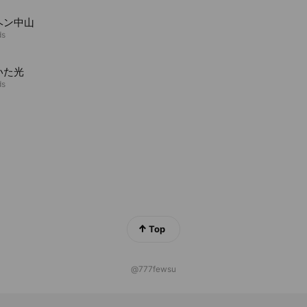
ヘン中山
ds
いた光
ds
Top
@777fewsu