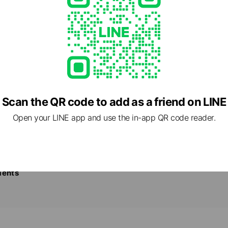
Scan the QR code to add as a friend on LINE
トニング
Open your LINE app and use the in-app QR code reader.
ワックス
ジ
パ
イベートサロンですので
ents
ろぎください♪