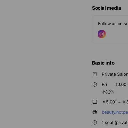
e
Social media
Follow us on so
Basic info
Private Salon
Fri
10:00 
不定休
￥5,001 ~ ￥
beauty.hotpe
1 seat (priva