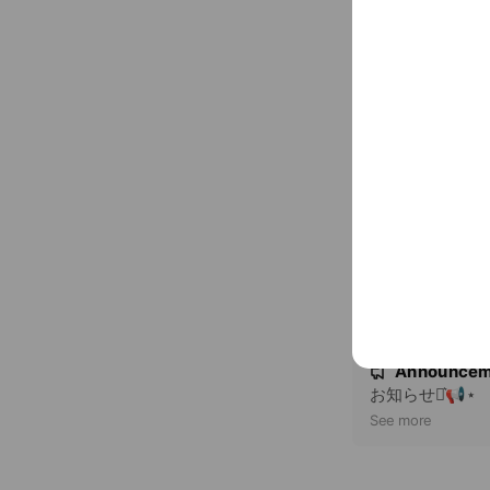
アカウント紹介
✴︎Assist✴︎
•セルフホワイ
•ブラジリアン
...
See more
•リンパマッサー
•ドライヘッドス
N
完全予約制プラ
Announcem
New
o
ゆっくりおくつ
お知らせ⋆͛📢⋆
t
See more
i
c