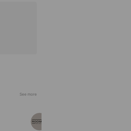
See more
ROOM401
208 friends