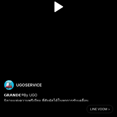
UGOSERVICE
𝗚𝗥𝗔𝗡𝗗𝗘®By UGO
นิยามแห่งความพรีเมียม ที่สัมผัสได้ในทุกการขับเคลื่อน
LINE VOOM
แบรนด์ 𝗚𝗥𝗔𝗡𝗗𝗘®(แกรนเด)
✅️ แบรนด์รถกอล์ฟของไทย อยู่มานานกว่า 16 ปี ตั้งแต่ปี 2553