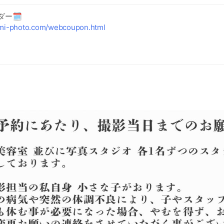
不便をおかけいたしますが、何卒ご理解のほど宜しくお願いします
ー🗓️
emi-photo.com/webcoupon.html
タジオ
並びに、営業日は《10:00〜夕方》までで営業しております。午前
りますので必ずご予約をお願いいたします。
日の予約/撮影状況に応じて変動。
》