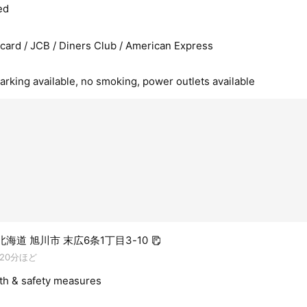
ed
rcard / JCB / Diners Club / American Express
arking available, no smoking, power outlets available
6 北海道 旭川市 末広6条1丁目3-10
20分ほど
lth & safety measures