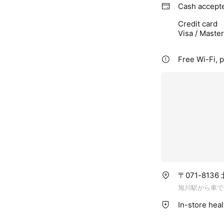
Cash accept
Credit card
Visa / Maste
Free Wi-Fi, p
〒071-813
旭川駅から車で
In-store hea