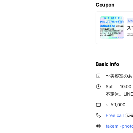
Coupon
Un
ス
202
Basic info
〜美容室のあ
Sat
10:00 
不定休。LIN
~ ￥1,000
Free call
LINE
takemi-phot