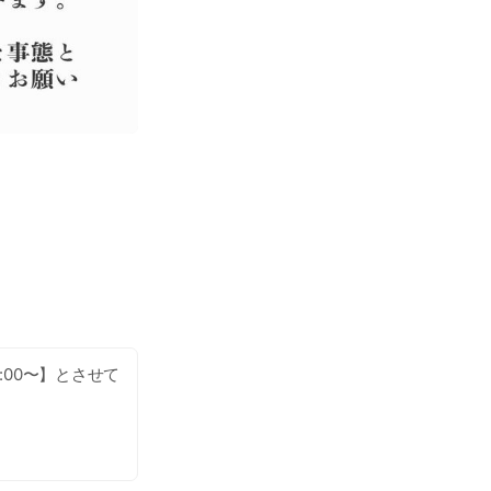
8812 )で連携を
00〜】とさせて
対応をさせていた