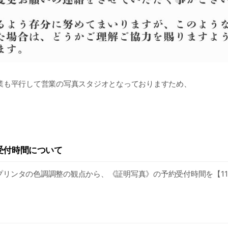
業も平行して営業の写真スタジオとなっておりますため、
ク
受付時間について
きましては、
内容をLINEトーク連携させていただく形か、直接お電話( 0166-46-
を確定させていただきます。
リンタの色調調整の観点から、《証明写真》の予約受付時間を【11:
せん🙇‍♀️
お電話で連携の上の予約となります。
影ご希望のお客様は、【午前:撮影/お渡し:午後〜夕方or後日】の
をおかけしますが、何卒ご了承下さいませ。
めご了承下さいませ📷