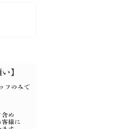
。
午後を通し、予約