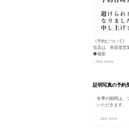
《予約について》
当店は、美容室営
◆撮影
◆ヘアセット/メイ
...
See more
◆着付
◆セレクト
◆来店見学など
証明写真の予約
全てのご予約につ
当店⇄お客様とで撮影
取った上でご予約
冬季の期間は、プ
いただきます。
ネット予約はございま
LINEやメール、
更に早い時間に撮
...
See more
お客様にはご不便
だきます事を予