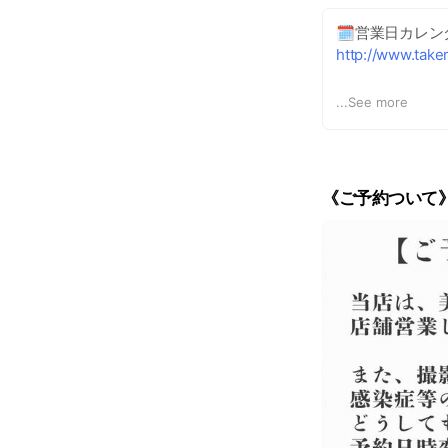
お客様には大変ご
🗓️営業日カレンダ
http://www.tak
Takemiフォトス
※当店は、不定休
...
See more
枠には限りがあ
閉店時間は営業
《ご予約ついて