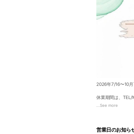
2026年7/16
休業期間は、TEL
ます。
...
See more
(公式LINEら状況
予約再開は、10
営業日のお知ら
こちらも当店ホーム