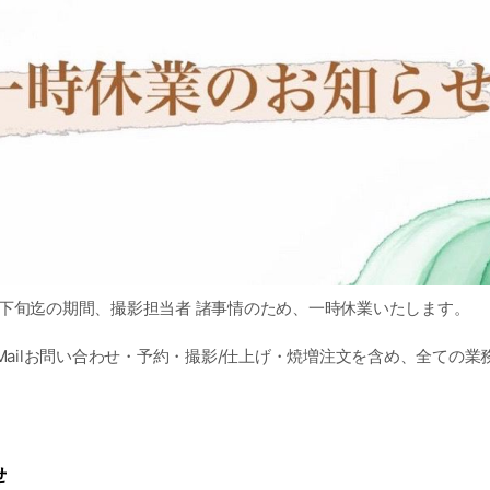
〜10月下旬迄の期間、撮影担当者 諸事情のため、一時休業いたします。
/Mailお問い合わせ・予約・撮影/仕上げ・焼増注文を含め、全ての
と内容によりご返答可)
月を目安に再開予定です。
せ
ページやInstagramにて更新いたします。