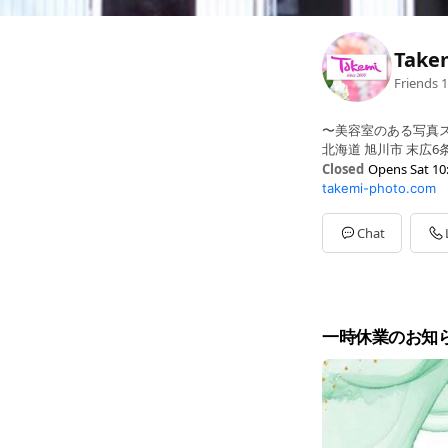
Tak
Friends
1
〜美容室のある写真
北海道 旭川市 末広6条
Closed
Opens Sat 10
takemi-photo.com
Sun
10:00 - 16:00
Mon
10:00 - 16:00
Tue
10:00 - 16:00
Chat
Wed
10:00 - 16:00
Thu
10:00 - 16:00
Fri
10:00 - 16:00
Sat
10:00 - 16:00
不定休。LINE【営業
一時休業のお知