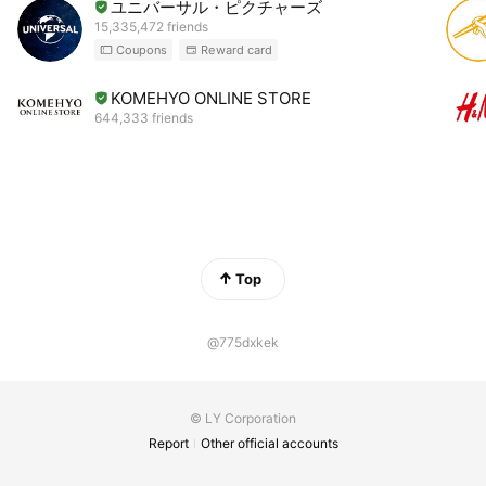
ユニバーサル・ピクチャーズ
15,335,472 friends
Coupons
Reward card
KOMEHYO ONLINE STORE
644,333 friends
Top
@775dxkek
© LY Corporation
Report
Other official accounts