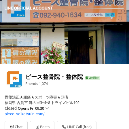
ピース整骨院・整体院
Friends
1,074
骨盤矯正★腰痛★スポーツ障害★頭痛
福岡県 古賀市 舞の里3ｰ4ｰ8 トライズビル102
Closed
Opens Fri 09:30
piece-seikotsuin.com/
Sun
Closed
Mon
09:30 - 12:00,15:30 - 20:00
Tue
09:30 - 12:00,15:30 - 20:00
Chat
Posts
LINE Call (free)