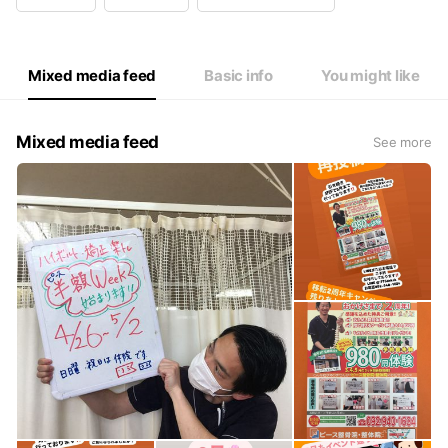
Wed
09:30 - 13:30
Thu
09:30 - 12:00,15:30 - 20:00
Fri
09:30 - 12:00,15:30 - 20:00
Sat
09:30 - 13:30
Mixed media feed
Basic info
You might like
日曜日・祝日休診
Mixed media feed
See more