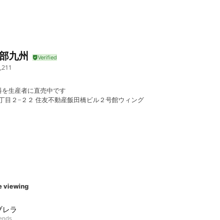
南部九州
,211
料を生産者に直売中です
２丁目２−２２ 住友不動産飯田橋ビル２号館ウィング
e viewing
ブレラ
iends