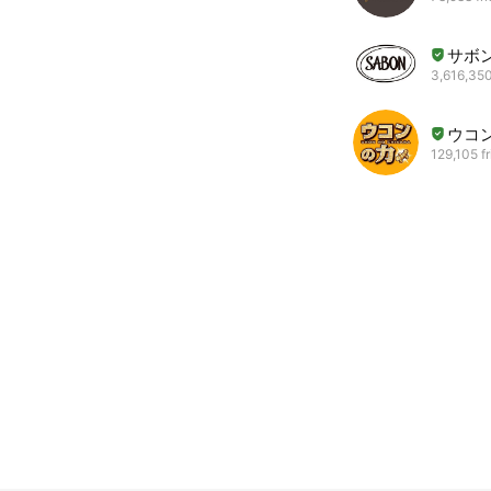
サボ
3,616,350
ウコ
129,105 f