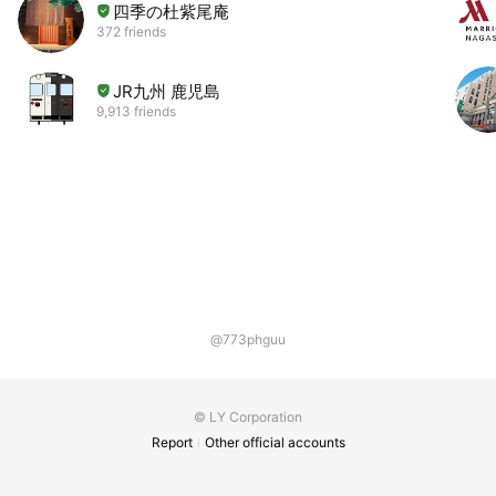
四季の杜紫尾庵
372 friends
JR九州 鹿児島
9,913 friends
@773phguu
© LY Corporation
Report
Other official accounts