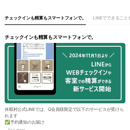
チェックインも精算もスマートフォンで。
LINEでできるこ
チェックインも精算もスマートフォンで。
休暇村公式LINEでは、Q会員様限定で以下のサービスが受けら
れます
✅予約通知のお届け
✅予約内容の確認
...
See more