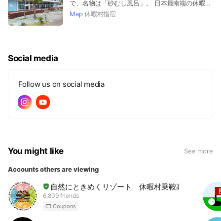
で、名物は「砂むし風呂」。 日本最南端の休暇村
で南国ムードをお楽しみください。
Map
休暇村指宿
Social media
Follow us on social media
You might like
See more
Accounts others are viewing
自然にときめくリゾート 休暇村乗鞍高原
6,809 friends
Coupons