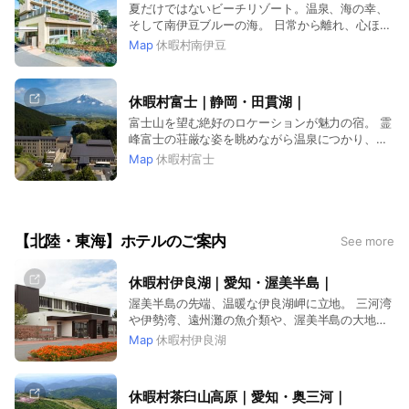
夏だけではないビーチリゾート。温泉、海の幸、
そして南伊豆ブルーの海。 日常から離れ、心ほど
くバケ－ションを。
Map
休暇村南伊豆
休暇村富士｜静岡・田貫湖｜
富士山を望む絶好のロケーションが魅力の宿。 霊
峰富士の荘厳な姿を眺めながら温泉につかり、地
元産の美味をご満喫いただけます。
Map
休暇村富士
【北陸・東海】ホテルのご案内
See more
休暇村伊良湖｜愛知・渥美半島｜
渥美半島の先端、温暖な伊良湖岬に立地。 三河湾
や伊勢湾、遠州灘の魚介類や、渥美半島の大地に
育まれた旬の食材が堪能できます。
Map
休暇村伊良湖
休暇村茶臼山高原｜愛知・奥三河｜