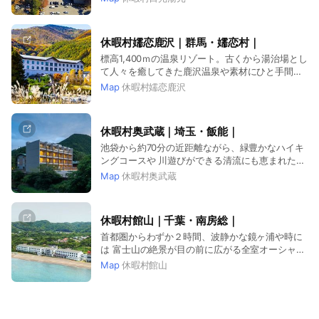
休暇村嬬恋鹿沢｜群馬・嬬恋村｜
標高1,400ｍの温泉リゾート。古くから湯治場とし
て人々を癒してきた鹿沢温泉や素材にひと手間加
えたこだわりビュッフェでカラダが勝手に深呼吸
Map
休暇村嬬恋鹿沢
するひと時を。
休暇村奥武蔵｜埼玉・飯能｜
池袋から約70分の近距離ながら、緑豊かなハイキ
ングコースや 川遊びができる清流にも恵まれた、
自然とふれあえるリゾートです。
Map
休暇村奥武蔵
休暇村館山｜千葉・南房総｜
首都圏からわずか２時間、波静かな鏡ヶ浦や時に
は 富士山の絶景が目の前に広がる全室オーシャン
ビュー・天然温泉の宿
Map
休暇村館山