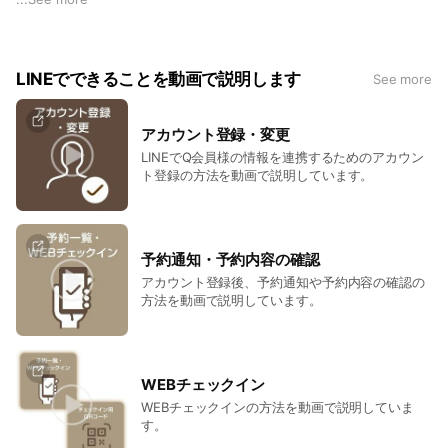
✅WEBチェックイン
✅客室での精算(クレジットカード)
LINEでできることを動画で説明します
See more
Q会員様は、友だち追加していただいた後、まずはメニューの
「アカウント登録」をお願いします。アカウント登録完了後、
予約確認やWEBチェックイン、客室での事前精算が行えます。
アカウント登録・変更
Q会員のご登録がまだの方は、「アカウント登録」の前に公式
LINEでQ会員様の情報を連携するためのアカウン
サイトからQ会員登録をお願いします
ト登録の方法を動画で説明しています。
※本サービスはホテル・コテージのご利用が対象となります。
予約通知・予約内容の確認
アカウント登録後、予約通知や予約内容の確認の
方法を動画で説明しています。
WEBチェックイン
WEBチェックインの方法を動画で説明していま
す。