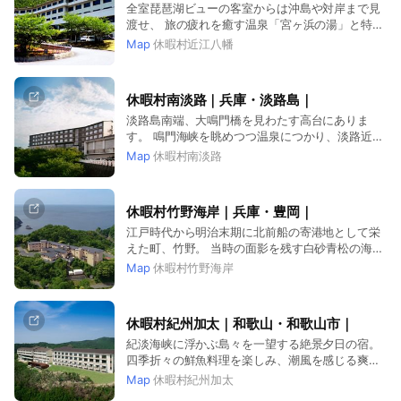
全室琵琶湖ビューの客室からは沖島や対岸まで見
渡せ、 旅の疲れを癒す温泉「宮ヶ浜の湯」と特産
のブランド牛「近江牛」が非日常へといざないま
Map
休暇村近江八幡
す。 湖の浜辺でのアウトドアレジャーや、城下町
の風情漂う街並み散策が楽しめます。
休暇村南淡路｜兵庫・淡路島｜
淡路島南端、大鳴門橋を見わたす高台にありま
す。 鳴門海峡を眺めつつ温泉につかり、淡路近海
の新鮮な旬の魚介を味わいつくす。
Map
休暇村南淡路
休暇村竹野海岸｜兵庫・豊岡｜
江戸時代から明治末期に北前船の寄港地として栄
えた町、竹野。 当時の面影を残す白砂青松の海岸
は、今も訪れる人を魅了します。
Map
休暇村竹野海岸
休暇村紀州加太｜和歌山・和歌山市｜
紀淡海峡に浮かぶ島々を一望する絶景夕日の宿。
四季折々の鮮魚料理を楽しみ、潮風を感じる爽や
かなひと時をお過ごしください。
Map
休暇村紀州加太