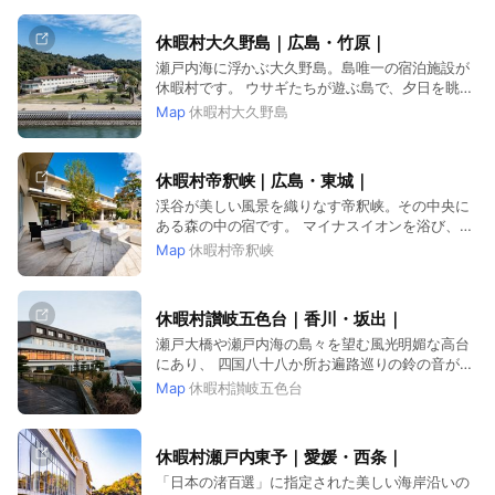
休暇村大久野島｜広島・竹原｜
瀬戸内海に浮かぶ大久野島。島唯一の宿泊施設が
休暇村です。 ウサギたちが遊ぶ島で、夕日を眺め
ながら温泉につかり、海の幸を堪能。
Map
休暇村大久野島
休暇村帝釈峡｜広島・東城｜
渓谷が美しい風景を織りなす帝釈峡。その中央に
ある森の中の宿です。 マイナスイオンを浴び、山
菜やキノコなど里山の恵みも堪能。
Map
休暇村帝釈峡
休暇村讃岐五色台｜香川・坂出｜
瀬戸大橋や瀬戸内海の島々を望む風光明媚な高台
にあり、 四国八十八か所お遍路巡りの鈴の音がさ
わやかに響く巡礼の地です。 瀬戸内の豊かな自然
Map
休暇村讃岐五色台
ならではの海の幸や、本場讃岐うどんも楽しめま
す。
休暇村瀬戸内東予｜愛媛・西条｜
「日本の渚百選」に指定された美しい海岸沿いの