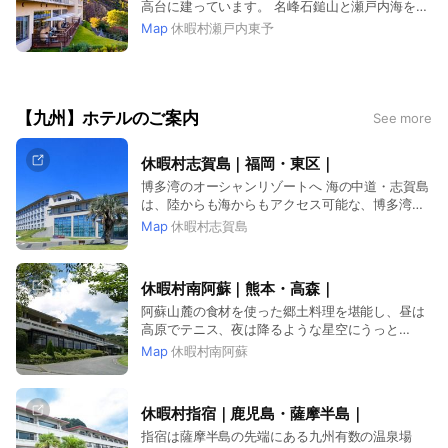
高台に建っています。 名峰石鎚山と瀬戸内海を同
時に眺望できる温泉リゾートです。
Map
休暇村瀬戸内東予
【九州】ホテルのご案内
See more
休暇村志賀島｜福岡・東区｜
博多湾のオーシャンリゾートへ 海の中道・志賀島
は、陸からも海からもアクセス可能な、博多湾と
玄界灘が広がるオーシャンリゾートです。
Map
休暇村志賀島
休暇村南阿蘇｜熊本・高森｜
阿蘇山麓の食材を使った郷土料理を堪能し、昼は
高原でテニス、夜は降るような星空にうっと
り…。 露天風呂から望む阿蘇五岳も絶景
Map
休暇村南阿蘇
休暇村指宿｜鹿児島・薩摩半島｜
指宿は薩摩半島の先端にある九州有数の温泉場