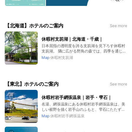
【北海道】ホテルのご案内
See more
休暇村支笏湖｜北海道・千歳｜
日本屈指の透明度を誇る支笏湖を見下ろす休暇村
支笏湖。 隣に広がる野鳥の森では、四季を通じて
たくさんの野鳥と出会えます。
Map
休暇村支笏湖
【東北】ホテルのご案内
See more
休暇村岩手網張温泉｜岩手・雫石｜
名湯、網張温泉にある休暇村岩手網張温泉は、美
しい裾野を描く岩手山のふもと、雫石にたたずみ
ます。
Map
休暇村岩手網張温泉