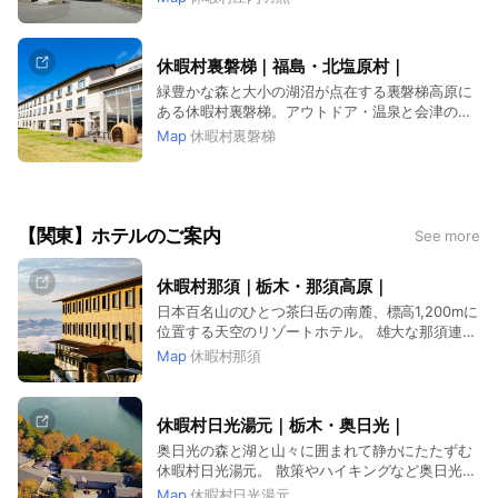
う山伏の里 羽黒の旅へ出発。
休暇村裏磐梯｜福島・北塩原村｜
緑豊かな森と大小の湖沼が点在する裏磐梯高原に
ある休暇村裏磐梯。アウトドア・温泉と会津の郷
土料理が楽しめます。
Map
休暇村裏磐梯
【関東】ホテルのご案内
See more
休暇村那須｜栃木・那須高原｜
日本百名山のひとつ茶臼岳の南麓、標高1,200mに
位置する天空のリゾートホテル。 雄大な那須連山
に抱かれ、移りゆく那須高原の自然を肌で感じ
Map
休暇村那須
る“ときめき”を皆様へ。
休暇村日光湯元｜栃木・奥日光｜
奥日光の森と湖と山々に囲まれて静かにたたずむ
休暇村日光湯元。 散策やハイキングなど奥日光の
豊かな自然をお楽しみください。
Map
休暇村日光湯元