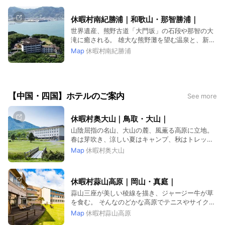
休暇村南紀勝浦｜和歌山・那智勝浦｜
世界遺産、熊野古道「大門坂」の石段や那智の大
滝に癒される。 雄大な熊野灘を望む温泉と、新鮮
な海や山の幸で至福の一時を。
Map
休暇村南紀勝浦
【中国・四国】ホテルのご案内
See more
休暇村奥大山｜鳥取・大山｜
山陰屈指の名山、大山の麓、風薫る高原に立地。
春は芽吹き、涼しい夏はキャンプ、秋はトレッキ
ング、冬はスキーを楽しめます。
Map
休暇村奥大山
休暇村蒜山高原｜岡山・真庭｜
蒜山三座が美しい稜線を描き、ジャージー牛が草
を食む。 そんなのどかな高原でテニスやサイクリ
ングと温泉をお楽しみください。
Map
休暇村蒜山高原