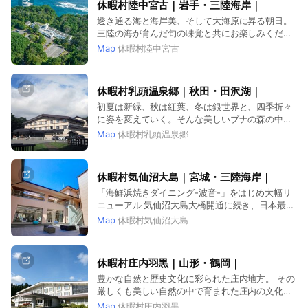
休暇村陸中宮古｜岩手・三陸海岸｜
透き通る海と海岸美、そして大海原に昇る朝日。
三陸の海が育んだ旬の味覚と共にお楽しみくださ
い。
Map
休暇村陸中宮古
休暇村乳頭温泉郷｜秋田・田沢湖｜
初夏は新緑、秋は紅葉、冬は銀世界と、四季折々
に姿を変えていく。そんな美しいブナの森の中に
たたずむのが休暇村乳頭温泉郷です。
Map
休暇村乳頭温泉郷
休暇村気仙沼大島｜宮城・三陸海岸｜
「海鮮浜焼きダイニング-波音-」をはじめ大幅リ
ニューアル 気仙沼大島大橋開通に続き、日本最長
の無料高速道路「三陸沿岸道路」も2021年12月に
Map
休暇村気仙沼大島
全線開通！近く、新しく、魅力が詰まった気仙沼
大島へ。
休暇村庄内羽黒｜山形・鶴岡｜
豊かな自然と歴史文化に彩られた庄内地方。 その
厳しくも美しい自然の中で育まれた庄内の文化に
ふれあい四季折々の食材を堪能する… 歴史浪漫漂
Map
休暇村庄内羽黒