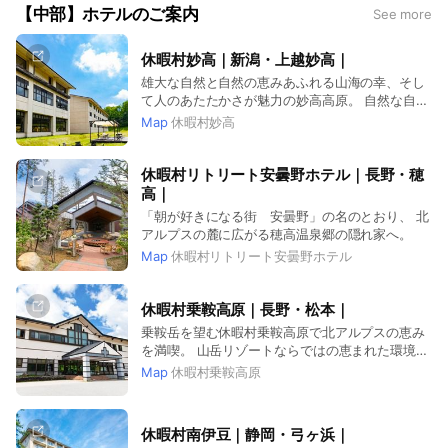
【中部】ホテルのご案内
See more
休暇村妙高｜新潟・上越妙高｜
雄大な自然と自然の恵みあふれる山海の幸、そし
て人のあたたかさが魅力の妙高高原。 自然な自分
に戻れる場所でごゆっくりお過ごしください。
Map
休暇村妙高
休暇村リトリート安曇野ホテル｜長野・穂
高｜
「朝が好きになる街 安曇野」の名のとおり、 北
アルプスの麓に広がる穂高温泉郷の隠れ家へ。
Map
休暇村リトリート安曇野ホテル
休暇村乗鞍高原｜長野・松本｜
乗鞍岳を望む休暇村乗鞍高原で北アルプスの恵み
を満喫。 山岳リゾートならではの恵まれた環境の
中でリフレッシュしてください。
Map
休暇村乗鞍高原
休暇村南伊豆｜静岡・弓ヶ浜｜