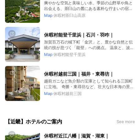
爽やかな空気と美味しい水、季節の山野草や鳥と
出会える、茶臼山の麓にある素朴な佇まいの宿。
夏には避暑地として、冬はスキーに。四季折々、
Map
休暇村茶臼山高原
山の恵みに触れることができます。
休暇村能登千里浜｜石川・羽咋｜
加賀百万石の城下町「金沢」と、豊かな自然と伝
統の技が息づく「能登」への拠点。 温泉と、波打
ち際のドライブウェイも魅力です。
Map
休暇村能登千里浜
休暇村越前三国｜福井・東尋坊｜
越前ガニなど魚介類の宝庫として知られる三国町
に立地。 奇勝・東尋坊など、壮大な日本海の景観
と温泉もお楽しみいただけます。
Map
休暇村越前三国
【近畿】ホテルのご案内
See more
休暇村近江八幡｜滋賀・湖東｜