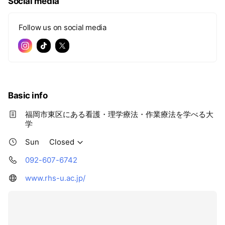
e
Social media
Follow us on social media
Basic info
福岡市東区にある看護・理学療法・作業療法を学べる大
学
Sun
Closed
092-607-6742
www.rhs-u.ac.jp/