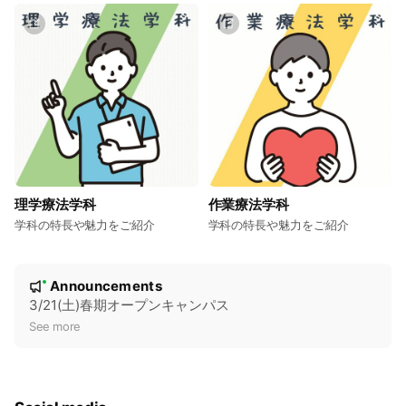
理学療法学科
作業療法学科
学科の特長や魅力をご紹介
学科の特長や魅力をご紹介
N
Announcements
New
o
3/21(土)春期オープンキャンパス
t
See more
i
c