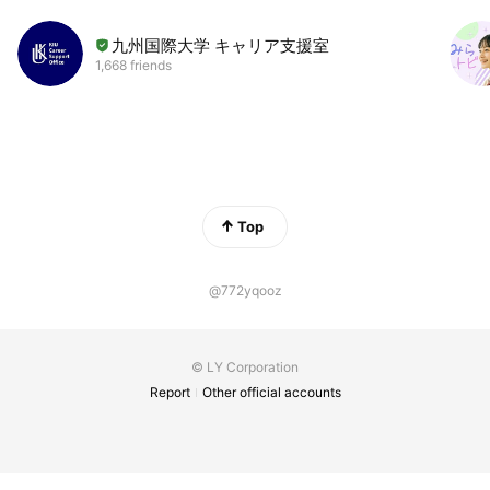
九州国際大学 キャリア支援室
1,668 friends
Top
@772yqooz
© LY Corporation
Report
Other official accounts