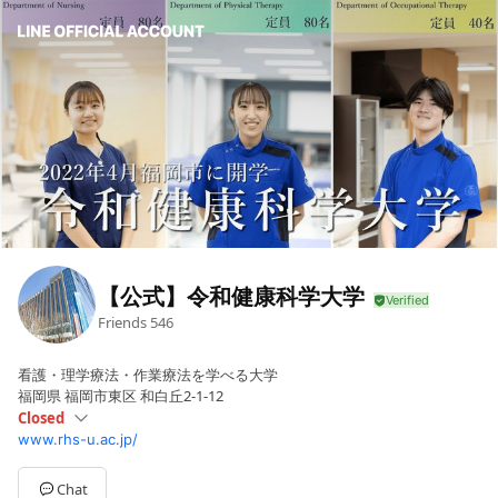
【公式】令和健康科学大学
Friends
546
看護・理学療法・作業療法を学べる大学
福岡県 福岡市東区 和白丘2-1-12
Closed
www.rhs-u.ac.jp/
Sun
Closed
Mon
09:00 - 17:00
Tue
09:00 - 17:00
Chat