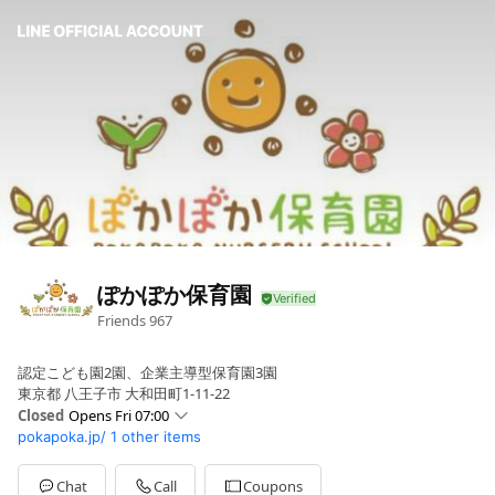
ぽかぽか保育園
Friends
967
認定こども園2園、企業主導型保育園3園
東京都 八王子市 大和田町1-11-22
Closed
Opens Fri 07:00
pokapoka.jp/
1 other items
Sun
Closed
Mon
07:00 - 19:00
Tue
07:00 - 19:00
Chat
Call
Coupons