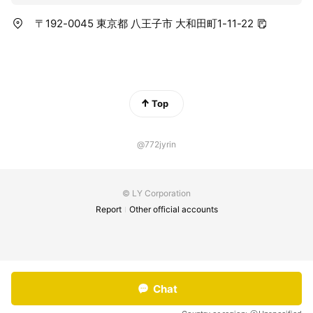
〒192-0045 東京都 八王子市 大和田町1-11-22
Top
@772jyrin
© LY Corporation
Report
Other official accounts
Chat