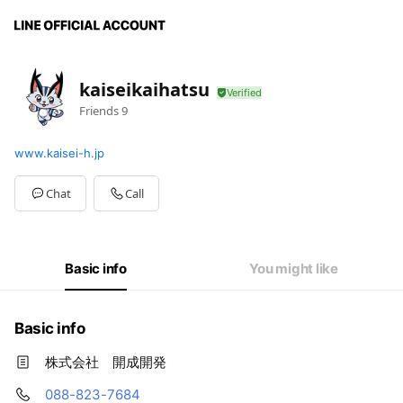
kaiseikaihatsu
Friends
9
www.kaisei-h.jp
Chat
Call
Basic info
You might like
Basic info
株式会社 開成開発
088-823-7684