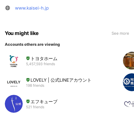
www.kaisei-h.jp
You might like
See more
Accounts others are viewing
トヨタホーム
5,457,593 friends
LOVELY | 公式LINEアカウント
198 friends
エフキューブ
521 friends