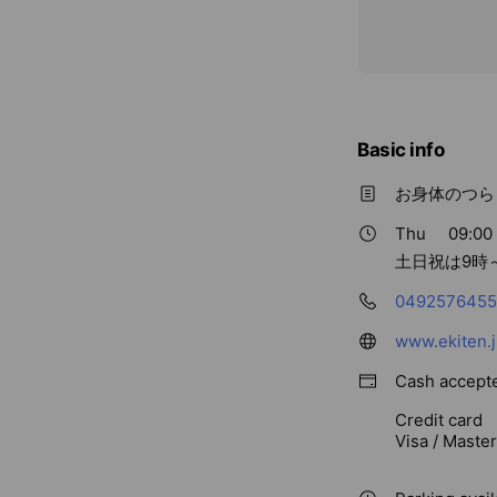
Basic info
お身体のつら
Thu
09:00 
土日祝は9時
0492576455
www.ekiten.
Cash accept
Credit card
Visa / Maste