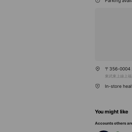
Parking avai
〒356-000
東武東上線上福
In-store hea
You might like
Accounts others ar