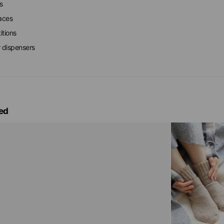
s
faces
itions
r dispensers
ed