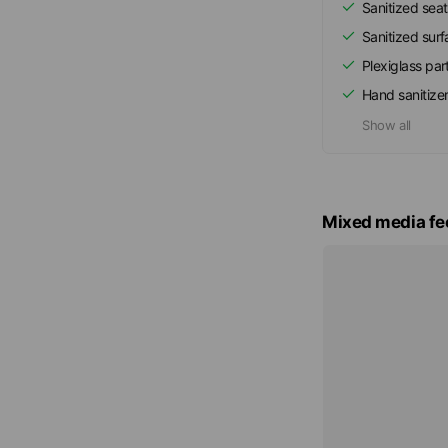
Sanitized seat
Sanitized sur
Plexiglass part
Hand sanitize
Show all
Mixed media fe