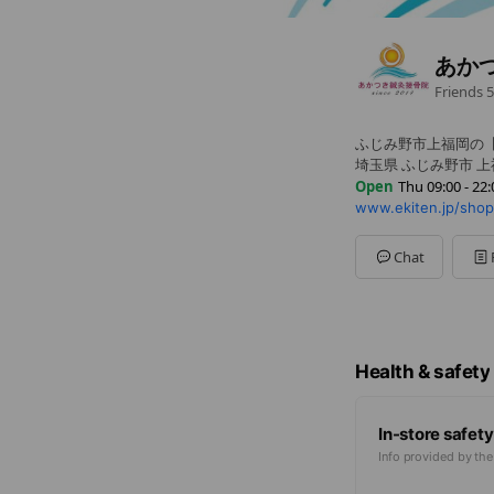
あか
Friends
5
ふじみ野市上福岡の
埼玉県 ふじみ野市 上福岡
Open
Thu 09:00 - 22:
www.ekiten.jp/shop
Sun
09:00 - 12:00,14:0
Mon
09:00 - 22:00
Tue
09:00 - 22:00
Chat
Wed
Closed
Thu
09:00 - 22:00
Fri
09:00 - 22:00
Sat
09:00 - 12:00,14:00
土日祝は9時～17時
Health & safety
In-store safety
Info provided by th