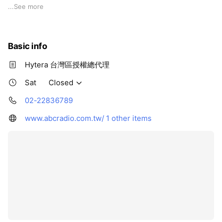
...
See more
公司成立於1993年
唯一能提供原廠維修品質與完整週邊配件
擁有專業的通訊設備販售、維修及工程規劃經驗
Basic info
更有毫無後顧的線上技術支援與完善保固
Hytera 台灣區授權總代理
在人生旅途找到對的頻率
我們致力更美好的生活通訊
Sat
Closed
02-22836789
www.abcradio.com.tw/
1 other items