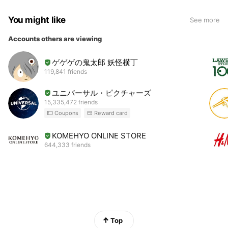
You might like
See more
Accounts others are viewing
ゲゲゲの鬼太郎 妖怪横丁
119,841 friends
ユニバーサル・ピクチャーズ
15,335,472 friends
Coupons
Reward card
KOMEHYO ONLINE STORE
644,333 friends
Top