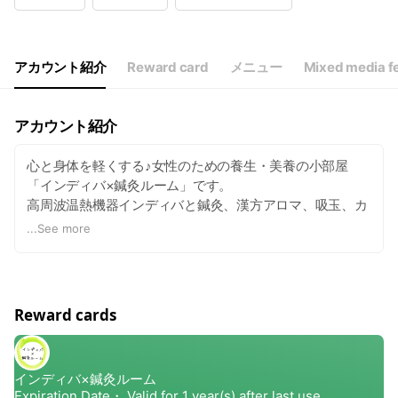
Wed
11:00 - 20:00
Thu
11:00 - 20:00
Fri
11:00 - 20:00
Sat
11:00 - 18:00
アカウント紹介
Reward card
メニュー
Mixed media f
月曜と火曜がお休みです 時々出張しています
アカウント紹介
心と身体を軽くする♪女性のための養生・美養の小部屋
「インディバ×鍼灸ルーム」です。
高周波温熱機器インディバと鍼灸、漢方アロマ、吸玉、カ
ッサ、オイルトリートメント…様々な引き出しで頑張る女
...
See more
性の元気と笑顔をサポートする、ひばりヶ丘北口のマンシ
ョンの一室の小さな小さなプライベートサロンです。
※男性の方はご紹介の方のみのご利用とさせていただいて
Reward cards
おります。