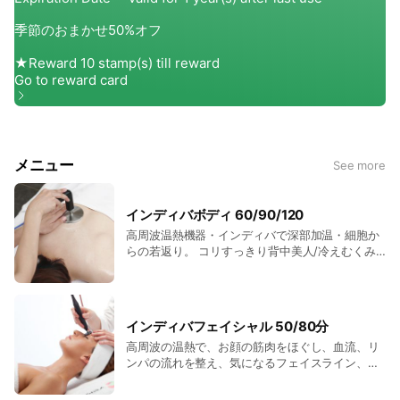
メニュー
See more
インディバボディ 60/90/120
高周波温熱機器・インディバで深部加温・細胞か
らの若返り。 コリすっきり背中美人/冷えむくみ
すっきり美脚/くびれウエスト/ふわふわバスト/自
律神経整うコース
インディバフェイシャル 50/80分
高周波の温熱で、お顔の筋肉をほぐし、血流、リ
ンパの流れを整え、気になるフェイスライン、目
元をすっきりリフトアップ。コラーゲンの産生を
促すことでお肌を土台からしっかり持ち上げま