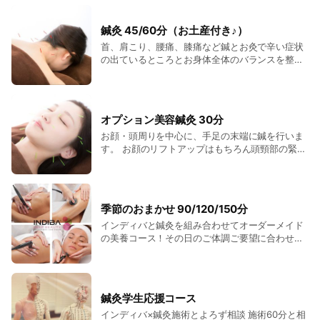
す。
鍼灸 45/60分（お土産付き♪）
首、肩こり、腰痛、膝痛など鍼とお灸で辛い症状
の出ているところとお身体全体のバランスを整え
ます
オプション美容鍼灸 30分
お顔・頭周りを中心に、手足の末端に鍼を行いま
す。 お顔のリフトアップはもちろん頭頸部の緊張
を緩め、頭と視界もすっきりクリアに！インディ
バフェイシャルとご一緒にどうぞ。
季節のおまかせ 90/120/150分
インディバと鍼灸を組み合わせてオーダーメイド
の美養コース！その日のご体調ご要望に合わせて
最適な施術のご提案。
鍼灸学生応援コース
インディバ×鍼灸施術とよろず相談 施術60分と相