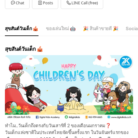
Tue
08:30 - 17:30
Chat
Posts
LINE Call (free)
Wed
08:30 - 17:30
Thu
08:30 - 17:30
Fri
08:30 - 17:30
Sat
Closed
สุขสันต์วันเด็ก 🎪
ของเล่นใหม่ 🤖
🎉 สินค้าขายดี 🎉
Socia
สุขสันต์วันเด็ก 🎪
ทำไม..วันเด็กถึงตรงกับวันเสาร์ที่ 2 ของเดือนมกราคม❓
วันเด็กแห่งชาติในประเทศไทยจัดขึ้นครั้งแรก ในวันจันทร์แรกของ