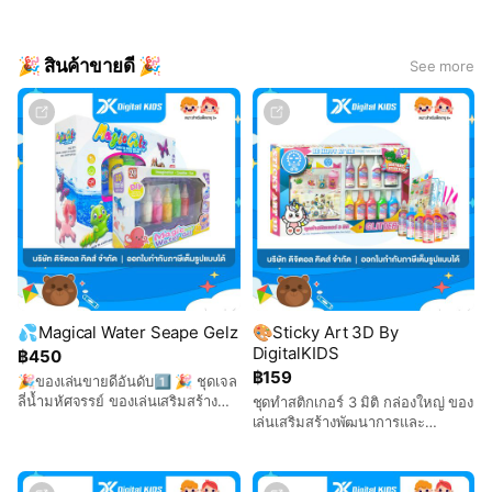
📣 มีจำหน่ายแล้ววันนี้ กดที่ลิ้งค์ด้านล่าง👇
📌
https://shop.line.me/@digitalkids/
🎉 สินค้าขายดี 🎉
See more
💦Magical Water Seape Gelz
🎨Sticky Art 3D By
DigitalKIDS
฿450
฿159
🎉ของเล่นขายดีอันดับ1⃣ 🎉 ชุดเจล
ลี่น้ำมหัศจรรย์ ของเล่นเสริมสร้าง
ชุดทำสติกเกอร์ 3 มิติ กล่องใหญ่ ของ
พัฒนาการและจินตนาการสำหรับเด็ก
เล่นเสริมสร้างพัฒนาการและ
จินตนาการสำหรับเด็ก😋✨