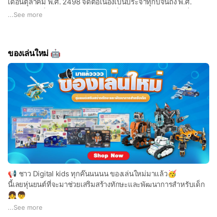
เดือนตุลาคม พ.ศ. 2498 จัดต่อเนื่องเป็นประจำทุกปีจนถึง พ.ศ.
2506 จึงเปลี่ยนไปจัดงานในวันเสาร์ที่ 2 ของเดือนมกราคม เนื่องจาก
...
See more
เป็นวันหยุดราชการและไม่ใช่ฤดูฝน จึงมีความเหมาะสมกว่าวัน
ธรรมดา🎈🎉
ของเล่นใหม่ 🤖
📢 ชาว Digital kids ทุกค๊นนนนน ของเล่นใหม่มาแล้ว🥳
นี้เลยหุ่นยนต์ที่จะมาช่วยเสริมสร้างทักษะและพัฒนาการสำหรับเด็ก
👧👦
ไม่จำกัดเพศ ไม่จำกัดวัย ใครๆ ก็เล่นได้
...
See more