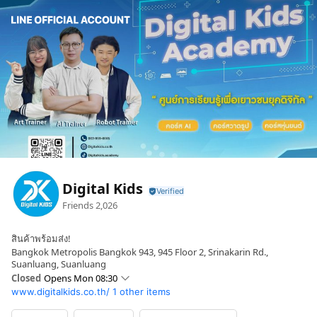
Digital Kids
Friends
2,026
สินค้าพร้อมส่ง!
Bangkok Metropolis Bangkok 943, 945 Floor 2, Srinakarin Rd.,
Suanluang, Suanluang
Closed
Opens Mon 08:30
www.digitalkids.co.th/
1 other items
Sun
Closed
Mon
08:30 - 17:30