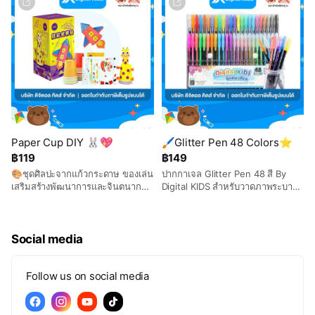
Paper Cup DIY 🐰💖
🖌️Glitter Pen 48 Colors⭐
฿119
฿149
🎨ชุดศิลปะจากแก้วกระดาษ ของเล่น
ปากกาเจล Glitter Pen 48 สี By
เสริมสร้างพัฒนาการและจินตนาการ
Digital KIDS สำหรับวาดภาพระบาย
สำหรับเด็ก🌈
สีหรือจดบันทึก ครบทุกสีหลากหลาย
แบบ⭐
Social media
Follow us on social media