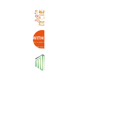
㈱REPLAY・不動産
3,234 friends
WITHHOME本店
3,020 friends
フォレストレント新宿店
1,040 friends