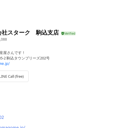
会社スターク 駒込支店
,088
動産屋さんです！
35-2 駒込タウンブリーズ202号
e.jp/
LINE Call (free)
02
omagome.jp/