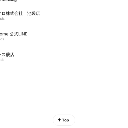
クロ株式会社 池袋店
nds
Home 公式LINE
nds
ンス蕨店
nds
Top