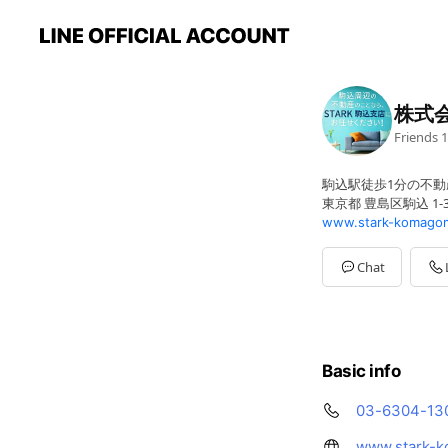
株式
Friends
1
駒込駅徒歩1分の不
東京都 豊島区駒込 1-
www.stark-komagom
Chat
Basic info
03-6304-13
www.stark-k