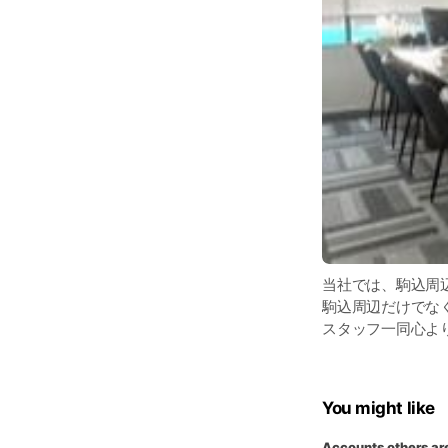
当社では、駒込周
駒込周辺だけでな
スタッフ一同心よ
You might like
Accounts others ar