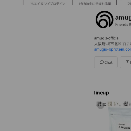
amu
Friends
9
amugis-official
大阪府 堺市北区 百舌鳥
amugis-bprotein.co
Chat
lineup