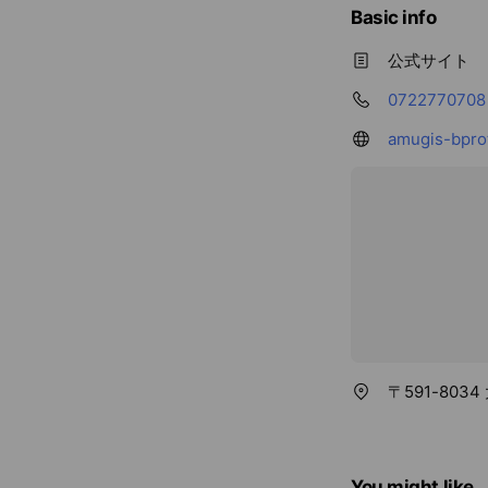
Basic info
公式サイト
0722770708
amugis-bpro
〒591-803
You might like