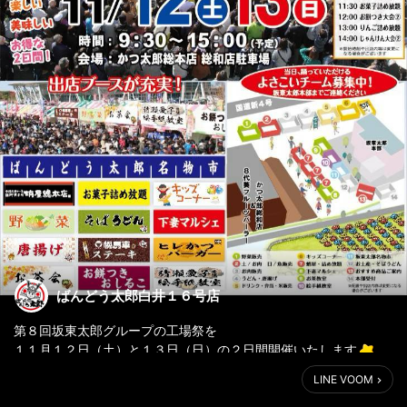
ばんどう太郎白井１６号店
第８回坂東太郎グループの工場祭を
１１月１２日（土）と１３日（日）の２日間開催いたします
LINE VOOM
さまざまなフードや物販、大好評の詰め放題やお餅つき大会など