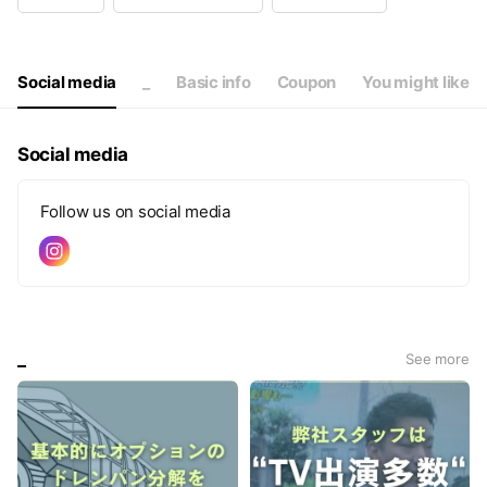
Wed
10:00 - 19:00
Thu
10:00 - 19:00
Fri
10:00 - 19:00
Sat
10:00 - 19:00
Social media
_
Basic info
Coupon
You might like
LINEはスタッフが力尽きるまで応答いたします！！
Social media
Follow us on social media
_
See more