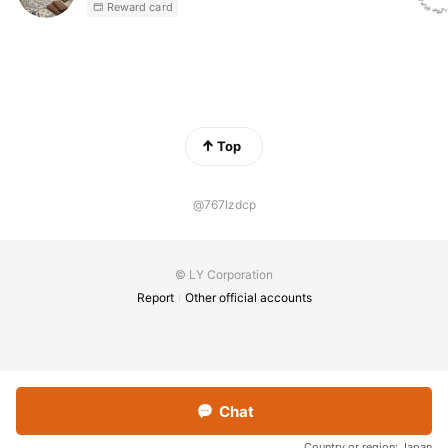
Reward card
Top
@767lzdcp
© LY Corporation
Report
Other official accounts
Chat
Country or region:
Japan