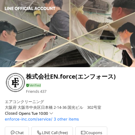
株式会社EN.force(エンフォース)
Friends
437
エアコンクリーニング
大阪府 大阪市中央区日本橋 2-14-36 国光ビル 302号室
Closed
Opens Tue 10:00
enforce-inc.com/service/
3 other items
Sun
Closed
Mon
10:00 - 19:00
Tue
10:00 - 19:00
Chat
LINE Call (free)
Coupons