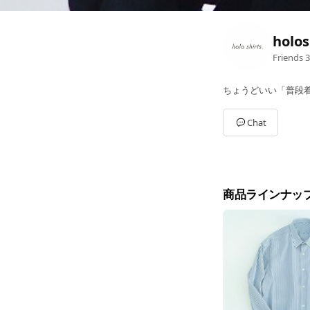
holos
Friends
3
ちょうどいい「普段
Chat
商品ラインナッ