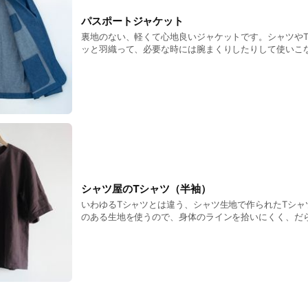
パスポートジャケット
裏地のない、軽くて心地良いジャケットです。シャツや
ッと羽織って、必要な時には腕まくりしたりして使いこな
ンとしたワークジャケットの形ながら、ポケットが内側
ため表から見た印象はすっきり。清潔感を持って、でも
す。 【料金】 ¥33000〜（税込・生地などによって変動します） 袖丈、着丈
調整それぞれ ¥2200 一部の素材はオンラインストアでもオーダーが可能です
ので、ぜひご覧ください！
シャツ屋のTシャツ（半袖）
いわゆるTシャツとは違う、シャツ生地で作られたTシャ
のある生地を使うので、身体のラインを拾いにくく、だ
いいところ。 首元が開きすぎない仕様になっていて清潔
できます。この狭い首元を、シャツ生地という伸びない
背中に開きを作りました。後ろ開きというと女性の服を
が、男女ともに着ていただけるようなデザインになっています。
¥18700〜（税込・生地などによって変動します） 袖丈
¥2200 初夏からは、すぐにご購入いただけるものもご用意しますので、POP
UP会場、オンラインストアでぜひご覧ください！