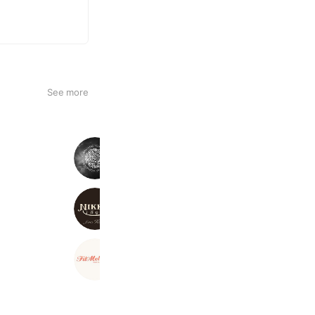
See more
MOONRAKERS
1,845 friends
NIKKE 1896
690 friends
Coupons
FilMelange
1,610 friends