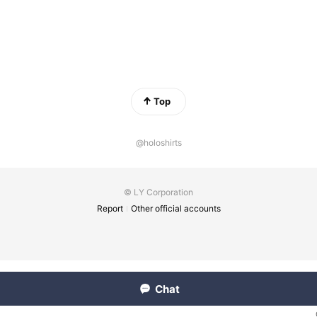
Top
@holoshirts
© LY Corporation
Report
Other official accounts
Chat