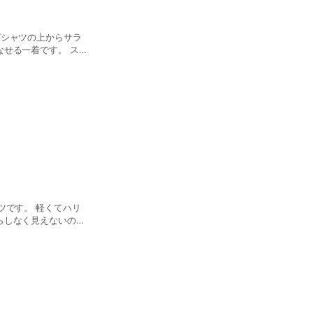
Tシャツの上からサラ
せる一着です。 スト
に縫い付けられている
楽に着ることができま
ツです。 軽くてハリ
らしなく見えないのが
感をもって着ることが
生地で実現するために
思い浮かべがちです
 【料金】
、着丈調整それぞれ