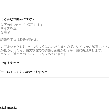
ってどんな仕組みですか？
は以下の4ステップで完了します。
るサイズを選ぶ
ンを選ぶ
の調整をする（必要があれば）
サンプルシャツをS、M、Lのようにご用意しますので、いくつかご試着くださ
ルが見つかったら、袖丈や着丈の調整が必要かどうか一緒に確認をします。
やボタン、襟などのディテールを決めていきます。
ーできますか？
ダー、いくらくらいかかりますか？
cial media