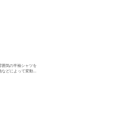
雰囲気の半袖シャツを
生地などによって変動し
アでご覧ください！