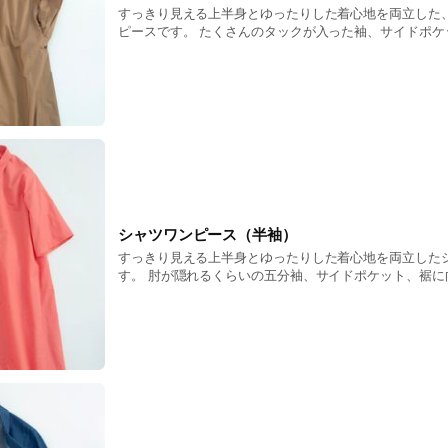
すっきり見える上半身とゆったりした着心地を両立した
ピースです。 たくさんのタックが入った袖、サイドポケ
がるシルエットが特徴です。 【料金】 ¥37500〜（税込・生地などによって変
動します） 袖丈、着丈調整それぞれ ¥2200 袖の長さや着丈など、しっくりく
る寸法を一緒に探りますので、POP UPでたくさん試着
シャツワンピース（半袖）
すっきり見える上半身とゆったりした着心地を両立した
す。 肘が隠れるくらいの五分袖、サイドポケット、裾に
ットが特徴です。 【料金】 ¥36300〜（税込・生地などによって変動します）
袖丈、着丈調整それぞれ ¥2200 袖の長さや着丈など、しっくりくる寸法を一
緒に探りますので、POP UPでたくさん試着してくださ