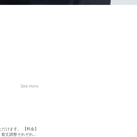
See more
だけます。 【料金】
丈、着丈調整それぞれ