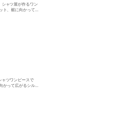
、シャツ屋が作るワン
ット、裾に向かって広
してください。
シャツワンピースで
向かって広がるシルエ
い。