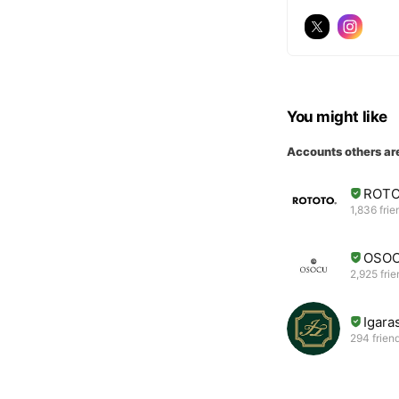
You might like
Accounts others ar
ROT
1,836 frie
OSO
2,925 fri
Igara
294 frien