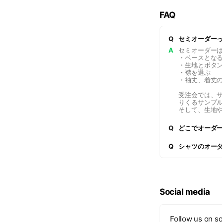
FAQ
Q
セミオーダー
A
セミオーダー
・ベースとな
・生地とボタ
・襟を選ぶ
・袖丈、着丈
受注会では、
りくるサンプ
そして、生地
Q
どこでオーダ
Q
シャツのオー
Social media
Follow us on so