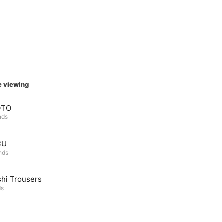
e viewing
OTO
nds
CU
ends
shi Trousers
ds