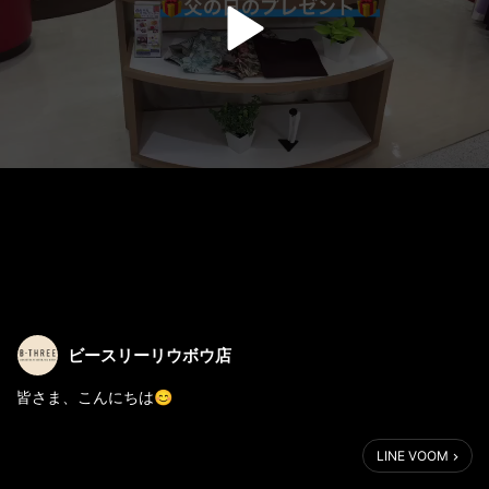
ビースリーリウボウ店
皆さま、こんにちは😊
👨🏻6/19(日)は父の日👨🏻
LINE VOOM
プレゼントにビースリーMENのパンツは
いかがですか？🎁