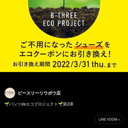
ビースリーリウボウ店
🌱パンツdeエコプロジェクト🌱第2弾
皆さま、こんにちは😁
LINE VOOM
只今、エコキャンペーン第2弾を開催致しております✨
不要になった「シューズ(くつ)」👞をビースリーへお持ち頂く