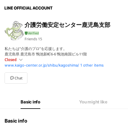
介護労働安定センター鹿児島支部
Friends
15
私たちは”介護のプロ”を応援します。
鹿児島県 鹿児島市 鴨池新町6-6 鴨池南国ビル11階
Closed
www.kaigo-center.or.jp/shibu/kagoshima/
1 other items
Sun
Closed
Mon
08:30 - 17:00
Tue
08:30 - 17:00
Chat
Wed
08:30 - 17:00
Thu
08:30 - 17:00
Fri
08:30 - 17:00
Sat
Closed
Basic info
You might like
閉所日：土日祝日
Basic info