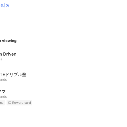
e.jp/
e viewing
m Driven
ds
ATEドリブル塾
iends
ママ
iends
ns
Reward card