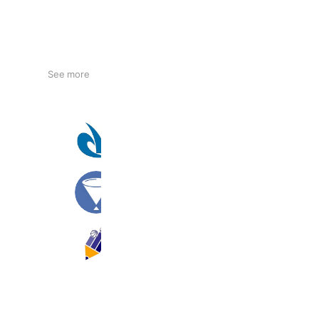
See more
【公式】国立大学法人東京海洋大学 
15,668 friends
ヨミサマ。
7,626 friends
アカトレ公式
4,686 friends