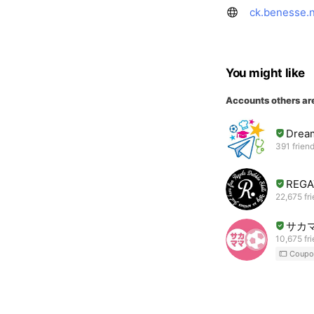
ck.benesse.n
You might like
Accounts others ar
Drea
391 frien
REG
22,675 fr
サカ
10,675 fr
Coupo