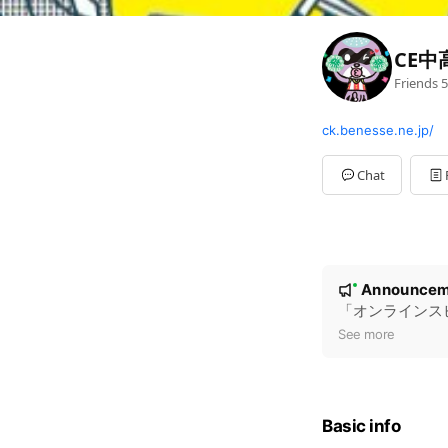
CE中
Friends
5
ck.benesse.ne.jp/
Chat
N
Announcem
New
o
「オンラインス
t
See more
i
c
e
Basic info