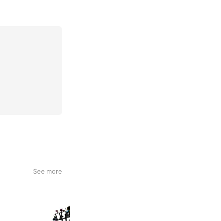
See more
VS PARK ららぽーと愛知東郷店