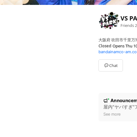
VS 
Friends
2
大阪府 吹田市千里万博公
Closed
Opens Thu 10
bandainamco-am.co.
Sun
09:00 - 21:00
Mon
10:00 - 20:00
Tue
10:00 - 20:00
Chat
Wed
10:00 - 20:00
Thu
10:00 - 20:00
Fri
10:00 - 20:00
Sat
10:00 - 21:00
平日最終入場 19:00
N
Announcem
New
o
屋内"ヤバすぎ"ア
t
See more
i
c