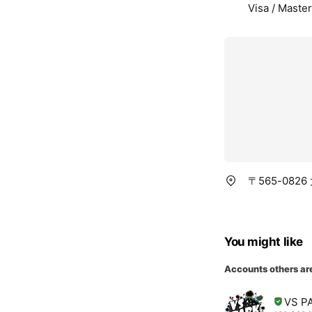
Visa / Maste
〒565-082
You might like
Accounts others ar
VS 