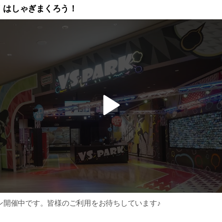
！はしゃぎまくろう！
v
i
d
e
o
ン開催中です。皆様のご利用をお待ちしています♪