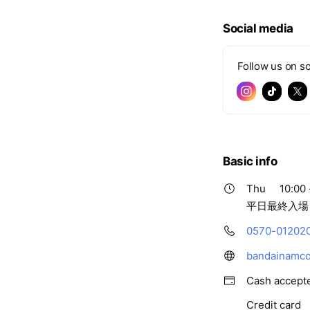
Social media
Follow us on so
Basic info
Thu
10:00 
平日最終入場 
0570-01202
bandainamco-
Cash accept
Credit card