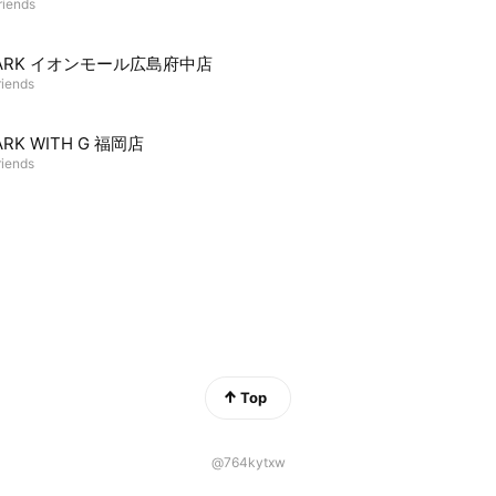
riends
PARK イオンモール広島府中店
riends
ARK WITH G 福岡店
riends
Top
@764kytxw