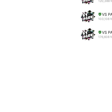
120,388 f
VS 
103,108 f
VS P
176,608 f