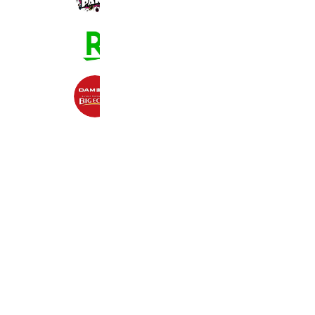
157,282 friends
楽天トラベル
526,358 friends
Coupons
Reward card
ビッグエコー名駅４丁目店
67,191 friends
Book