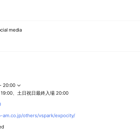
cial media
- 20:00
19:00、土日祝日最終入場 20:00
0
am.co.jp/others/vspark/expocity/
ed