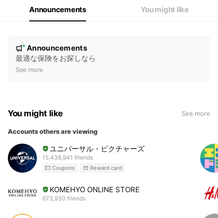
Announcements
You might like
N
Announcements
New
o
最適な保険をお探しなら
t
See more
i
c
e
You might like
See more
Accounts others are viewing
ユニバーサル・ピクチャーズ
15,438,941 friends
Coupons
Reward card
KOMEHYO ONLINE STORE
673,930 friends