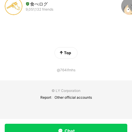
食べログ
9,051,132 friends
Top
@764ifmhs
© LY Corporation
Report
Other official accounts
Chat