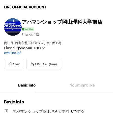
アパマンショップ岡山理科大学前店
Friends
412
岡山県 岡山市北区津島東 2丁目1番36号
Closed
Opens Sun 09:00
eve-inc.jp/
Sun
09:00 - 18:00
Mon
09:00 - 18:00
Tue
09:00 - 18:00
Chat
LINE Call (free)
Wed
09:00 - 18:00
Thu
09:00 - 18:00
Fri
09:00 - 18:00
Sat
09:00 - 18:00
Basic info
You might like
Basic info
アパマンショップ岡山理科大学前店です☺️