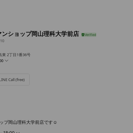
マンショップ岡山理科大学前店
10
東 2丁目1番36号
00
LINE Call (free)
ップ岡山理科大学前店です☺️
- 18:00