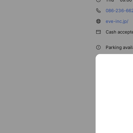
086-236-66
eve-inc.jp/
Cash accept
Parking avai
〒700-008
法界院駅