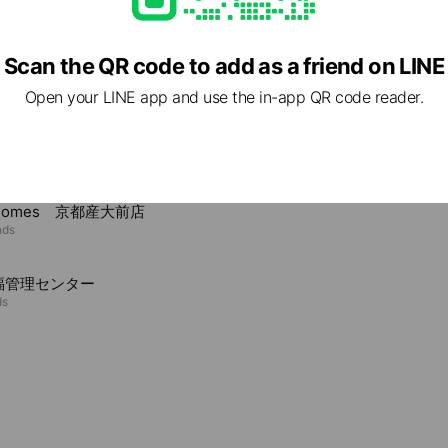
Scan the QR code to add as a friend on LINE
e viewing
Open your LINE app and use the in-app QR code reader.
建物
ends
ns
Reward card
omes 京都産大前店
nds
福管理センター
ds