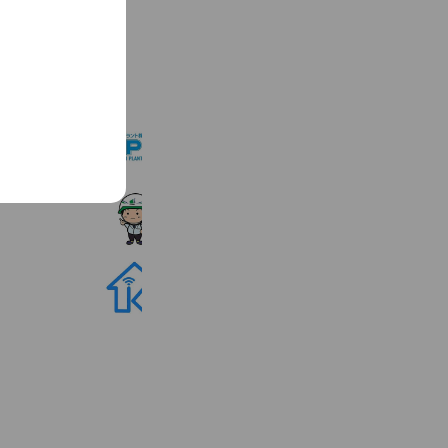
See more
中電プラント株式会社
561 friends
ソネック
300 friends
香大の相談所（旧、オンライン塾Ｋ）
176 friends