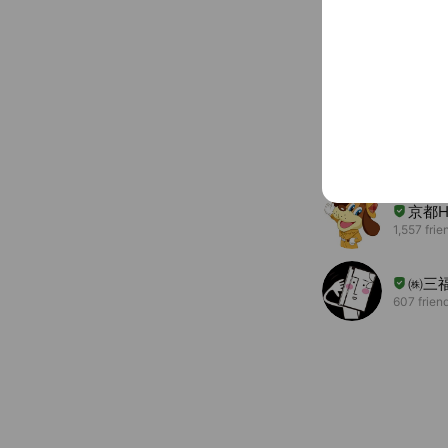
You might like
Accounts others ar
愛媛
3,061 fri
Coupo
京都H
1,557 frie
㈱三
607 frien