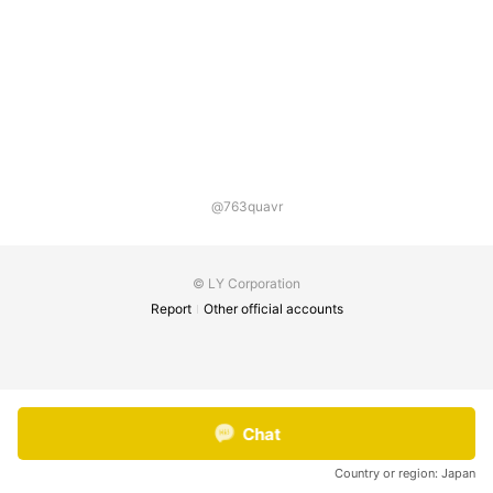
@763quavr
© LY Corporation
Report
Other official accounts
Chat
Country or region:
Japan