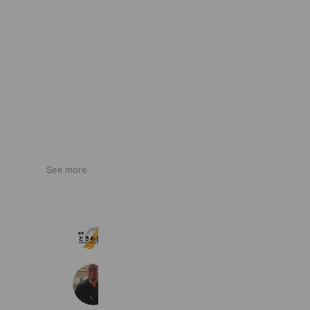
See more
巣鴨ときわ食堂
1,424 friends
姫路の小さな和食屋さん 喰い処 音
2,871 friends