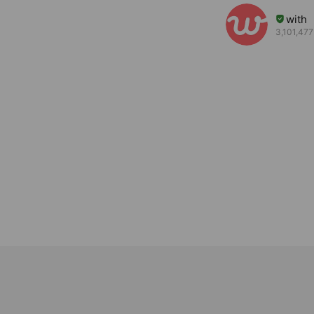
with
3,101,477