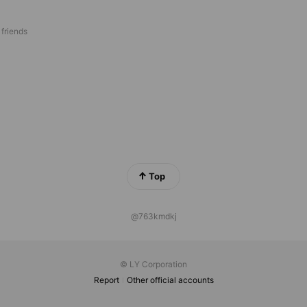
 friends
Top
@763kmdkj
© LY Corporation
Report
Other official accounts