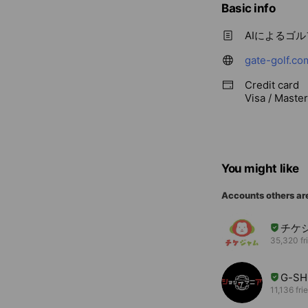
Basic info
AIによるゴ
gate-golf.co
Credit card
Visa / Maste
You might like
Accounts others ar
チケ
35,320 fr
G-S
11,136 fri