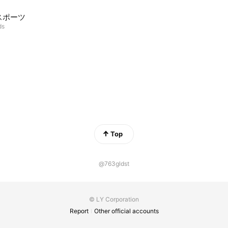
スポーツ
ds
Top
@763gldst
© LY Corporation
Report
Other official accounts