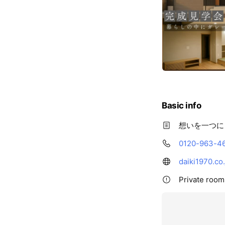
Basic info
想いを一つに
0120-963-4
daiki1970.co.
Private rooms