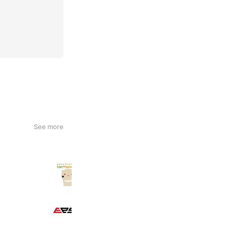
See more
スタートプログラミング
139 friends
Eesh
240 friends