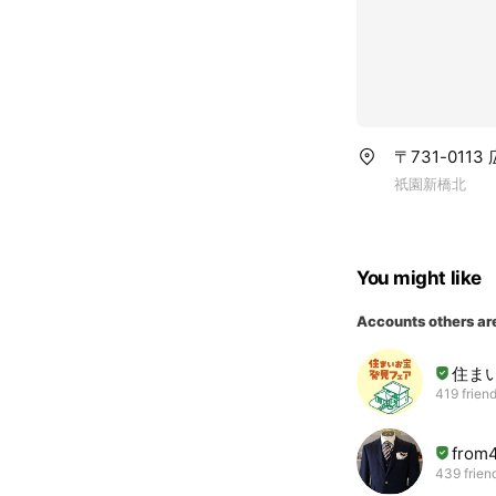
〒731-011
祇園新橋北
You might like
Accounts others ar
住ま
419 frien
from
439 frien