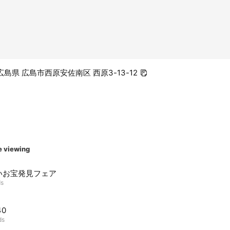
3 広島県 広島市西原安佐南区 西原3-13-12
e viewing
いお宝発見フェア
ds
40
ds