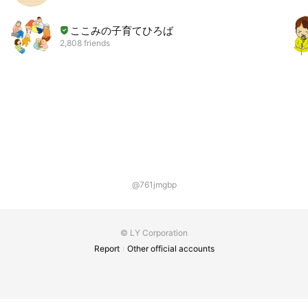
ここみの子育てひろば
2,808 friends
@761jmgbp
© LY Corporation
Report
Other official accounts