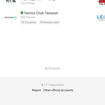
120 friends
Tennis Club Tension
365 friends
Coupons
Reward card
@761dyjmh
© LY Corporation
Report
Other official accounts