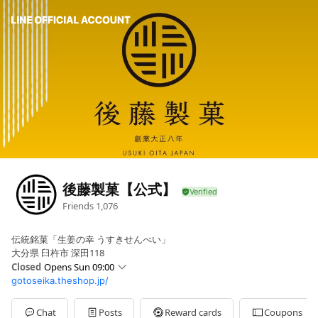
後藤製菓【公式】
Friends
1,076
伝統銘菓「生姜の幸 うすきせんべい」
大分県 臼杵市 深田118
Closed
Opens Sun 09:00
gotoseika.theshop.jp/
Sun
09:00 - 16:30
Mon
09:00 - 16:30
Tue
09:00 - 16:30
Chat
Posts
Reward cards
Coupons