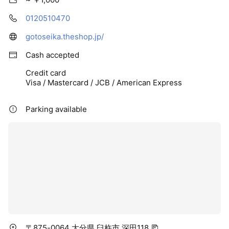
0120510470
gotoseika.theshop.jp/
Cash accepted
Credit card
Visa / Mastercard / JCB / American Express
Parking available
〒875-0064 大分県 臼杵市 深田118