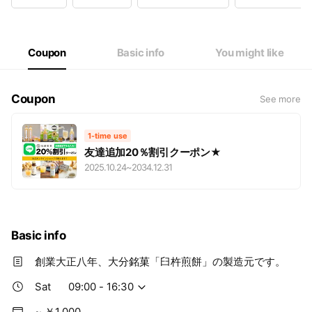
Wed
09:00 - 16:30
Thu
09:00 - 16:30
Fri
09:00 - 16:30
Sat
09:00 - 16:30
Coupon
Basic info
You might like
Coupon
See more
1-time use
友達追加20％割引クーポン★
2025.10.24
~
2034.12.31
Basic info
創業大正八年、大分銘菓「臼杵煎餅」の製造元です。
Sat
09:00 - 16:30
~ ￥1,000