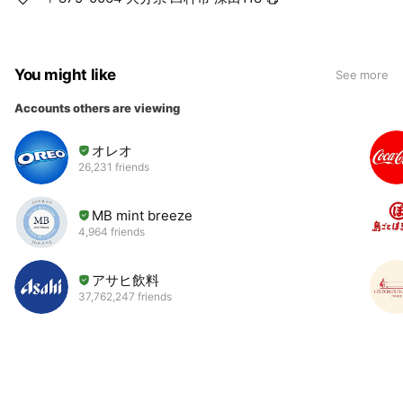
You might like
See more
Accounts others are viewing
オレオ
26,231 friends
MB mint breeze
4,964 friends
アサヒ飲料
37,762,247 friends