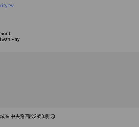
ity.tw
ment
aiwan Pay
土城區 中央路四段2號3樓