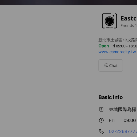
East
Friends
1
新北市土城區 中央路
Open
Fri 09:00 - 18:0
www.cameracity.tw
Sun
Closed
Mon
09:00 - 18:00
Tue
09:00 - 18:00
Chat
Wed
09:00 - 18:00
Thu
09:00 - 18:00
Fri
09:00 - 18:00
Sat
Closed
Basic info
東城國際為攝
Fri
09:00 
02-2268777