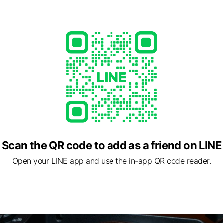
ents
可獲250購物金!
ed
Scan the QR code to add as a friend on LINE
Open your LINE app and use the in-app QR code reader.