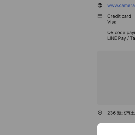
www.camerac
Credit card
Visa
QR code pay
LINE Pay / T
236 新北市
N