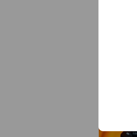
Announcem
New
o
加入東城官方商城
t
See more
i
c
e
Mixed media fe