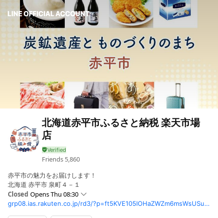
北海道赤平市ふるさと納税 楽天市場
店
Friends
5,860
赤平市の魅力をお届けします！
北海道 赤平市 泉町４－１
Closed
Opens Thu 08:30
grp08.ias.rakuten.co.jp/rd3/?p=ft5KVE105lOHaZWZm6msWsUSuUZf9VXmn2TmrUDxrOzXiJF9dlD6rAdRFAYPs7_R&r=WuR8qfrs7r5EF5jbn0iqTONIVbdKuaiXOfXZn4EaEj1HrlvQiys1XgwGaAMs_jjl&s=2FKLnbpl5Z4&scid=we_ich_rsnsline_370006&openExternalBrowser=1
Sun
Closed
Mon
08:30 - 17:00