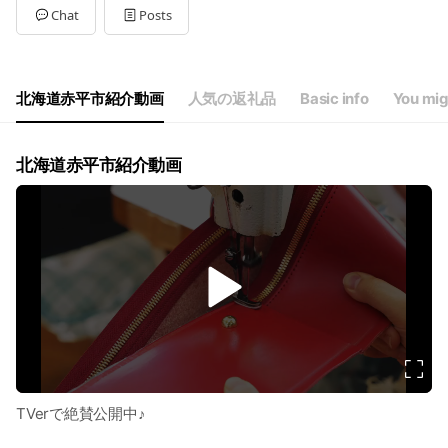
Tue
08:30 - 17:00
Chat
Posts
Wed
08:30 - 17:00
Thu
08:30 - 17:00
Fri
08:30 - 17:00
Sat
Closed
北海道赤平市紹介動画
人気の返礼品
Basic info
You mig
※ 土・日・祝日は閉庁日となります。
北海道赤平市紹介動画
v
i
d
e
o
TVerで絶賛公開中♪