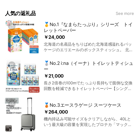
人気の返礼品
See more
🥇No.1『なまらたっぷり』シリーズ トイ
レットペーパー
￥24,000
北海道の名産品をちりばめた北海道感溢れるパッ
ケージのエリエールのボックスティッシュ。 北海
道限定販売の商品です。 北海道庁の主催する「ほ
っかいどう未来チャレンジ基金」」に協賛。 北海
🥈No.2 i:na（イーナ）トイレットティシュ
道の未来を担う若者の挑戦を応援します。 パルプ
ー
100％。 1箱300組の大容量タイプ！ 5箱×10パッ
￥21,000
クの計50箱でお届け致します。 ※寄付の集中する
長さ2倍巻の100mでたっぷり長持ちで面倒な交換
時期(11～12月)につきましては、入金確認後お届
回数を軽減できるトイレットペーパー【シング
けまで2～3ヵ月かかる場合がございますので、あ
ル】（トイレットティッシュ）です。華やぐフロ
らかじめご了承願います。
ーラルの香りが広がります。 ※寄付の集中する時
🥉No.3エースラゲージ スーツケース
期(11～12月)につきましては、入金確認後お届け
まで2～3ヵ月かかる場合がございますので、あら
￥264,000
かじめご了承願います。
機内持込み可能サイズをクリアしながら、40Lと
いう最大級の容量を実現したプロテカ「マックス
パススリー」。静かで軽やかな走行機能に加え
て、安心のキャスターストッパーを搭載しまし