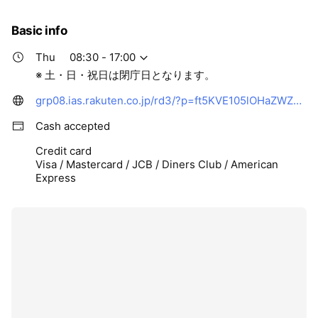
た。また、シボ加工を施したボディ前面にあるフ
ロントポケットが大きくなってより使いやすく、
Basic info
荷物とともにスムーズに機内へ乗り込めるので、
スピードが要求されるビジネスの最前線でも、存
分にその効果を発揮します。 ※2023年5月より発
Thu
08:30 - 17:00
送開始
※ 土・日・祝日は閉庁日となります。
grp08.ias.rakuten.co.jp/rd3/?p=ft5KVE105lOHaZWZm6msWsUSuUZf9VXmn2TmrUDxrOzXiJF9dlD6rAdRFAYPs7_R&r=WuR8qfrs7r5EF5jbn0iqTONIVbdKuaiXOfXZn4EaEj1HrlvQiys1XgwGaAMs_jjl&s=2FKLnbpl5Z4&scid=we_ich_rsnsline_370006&openExternalBrowser=1
Cash accepted
Credit card
Visa / Mastercard / JCB / Diners Club / American
Express