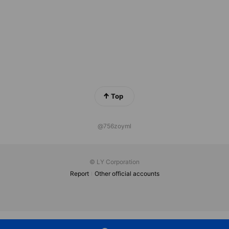
Top
@756zoyml
© LY Corporation
Report
Other official accounts