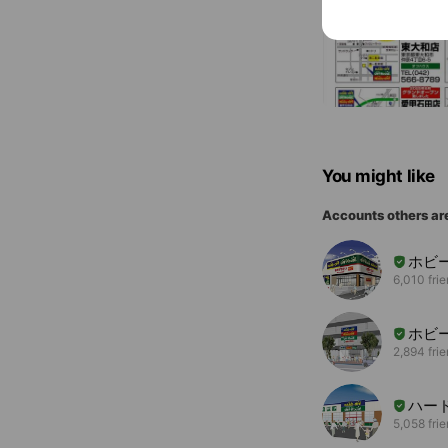
You might like
Accounts others ar
ホビ
6,010 fri
ホビ
2,894 fri
ハー
5,058 fri