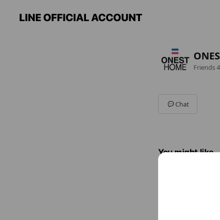
ONES
Friends
4
Chat
You might like
Accounts others ar
(株)齋
183 frien