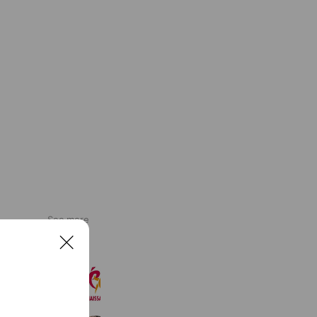
See more
C
l
ルネサンス岐阜LCワールド スクール
o
1,504 friends
s
e