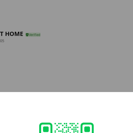
T HOME
05
e viewing
藤商店 SAITO Inc.
ds