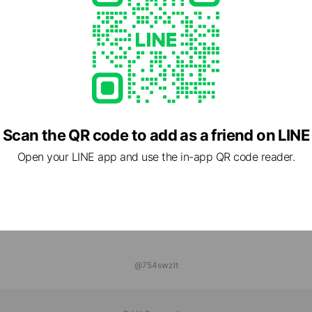
－STYLE建築設計
ds
 SPORTS FOREST
ds
ns
Reward card
Scan the QR code to add as a friend on LINE
Open your LINE app and use the in-app QR code reader.
@754swzlt