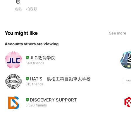
名鉄 柏森駅
You might like
See more
Accounts others are viewing
JLC教育学院
540 friends
HAT'S 浜松工科自動車大学校
815 friends
DISCOVERY SUPPORT
5,590 friends