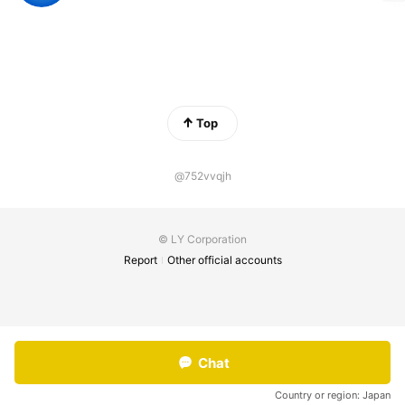
Top
@752vvqjh
© LY Corporation
Report
Other official accounts
Chat
Country or region:
Japan