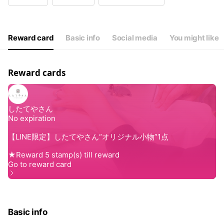
Wed
08:30 - 17:30
Thu
08:30 - 17:30
Fri
08:30 - 17:30
Sat
Closed
Reward card
Basic info
Social media
You might like
土（不定期）、日祝、お盆、年末年始
Reward cards
Basic info