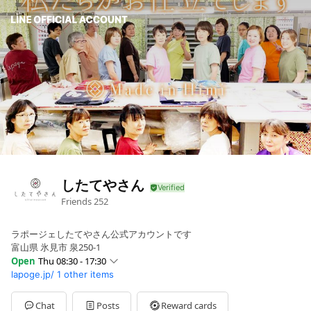
したてやさん
Friends
252
ラポージェしたてやさん公式アカウントです
富山県 氷見市 泉250-1
Open
Thu 08:30 - 17:30
lapoge.jp/
1 other items
Sun
Closed
Mon
08:30 - 17:30
Tue
08:30 - 17:30
Chat
Posts
Reward cards