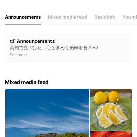
Announcements
Mixed media feed
Basic info
You mi
N
Announcements
New
o
高知で見つけた、心ときめく美味を食卓へ!
t
See more
i
c
e
Mixed media feed