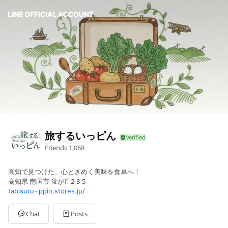
旅するいっピん
Friends
1,068
高知で見つけた、心ときめく美味を食卓へ！
高知県 南国市 蛍が丘2-3-5
tabisuru-ippin.stores.jp/
Chat
Posts