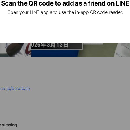
Scan the QR code to add as a friend on LINE
Open your LINE app and use the in-app QR code reader.
co.jp/baseball/
e viewing