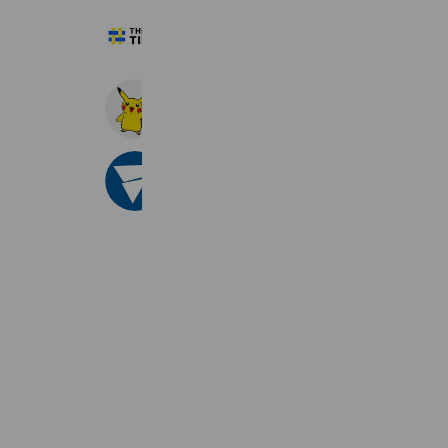
THE TIME,
495,675 friends
ポケモン
7,045,651 friends
Coupons
Reward card
VICTAS
23,957 friends