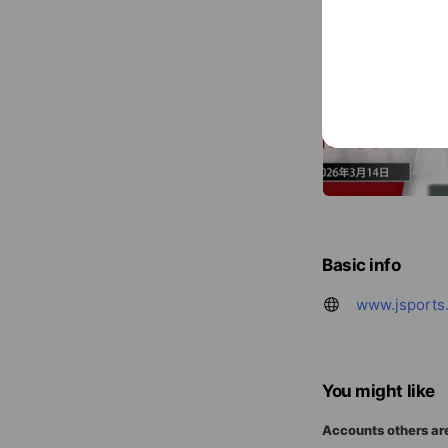
Basic info
www.jsports.
You might like
Accounts others ar