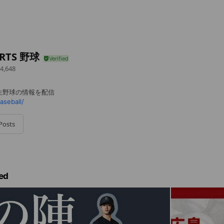
ORTS 野球
4,648
生野球の情報を配信
aseball/
Posts
ed