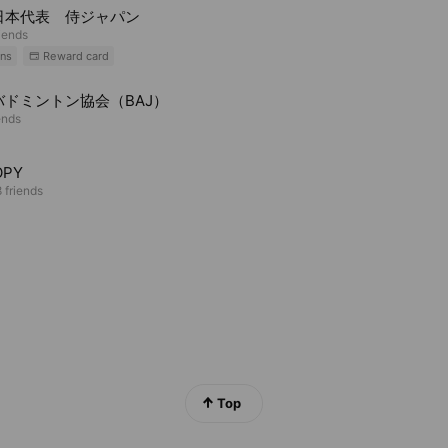
日本代表 侍ジャパン
riends
ns
Reward card
バドミントン協会（BAJ）
ends
OPY
 friends
Top