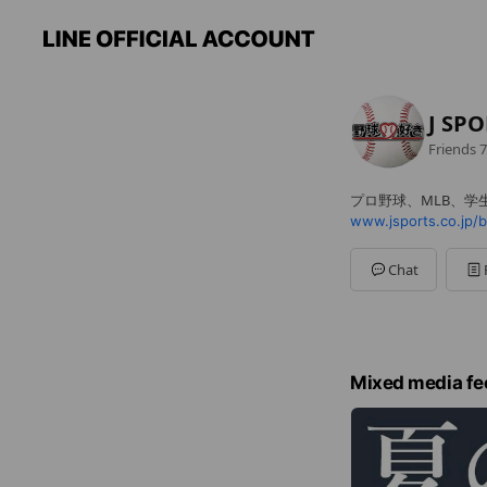
J SP
Friends
7
プロ野球、MLB、学
www.jsports.co.jp/b
Chat
Mixed media fe