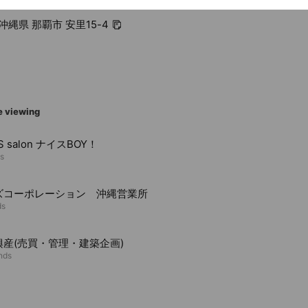
7 沖縄県 那覇市 安里15-4
e viewing
S salon ナイスBOY！
ds
ズコーポレーション 沖縄営業所
ds
興産(売買・管理・建築企画)
ends