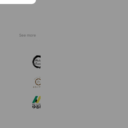
See more
カーディテイリングオキナワ
841 friends
【公式】おもいでばこ
215 friends
ゆるFit 宜野湾愛知店
2,778 friends