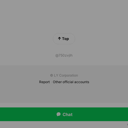
Top
@750zvjlh
© LY Corporation
Report
Other official accounts
Chat