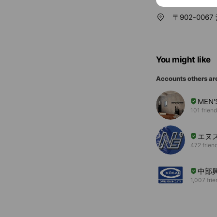
〒902-006
You might like
Accounts others ar
MEN'
101 frien
エヌ
472 frien
中部
1,007 fri