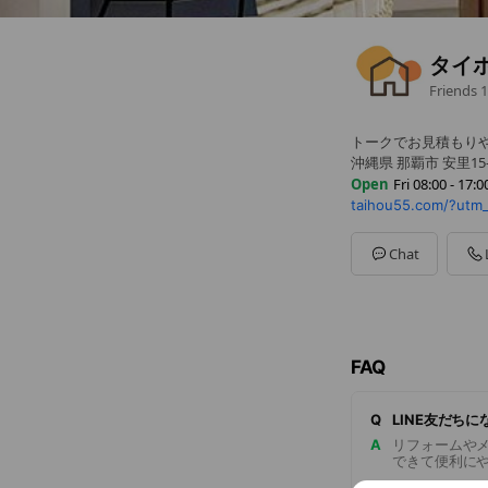
タイ
Friends
1
トークでお見積もりや
沖縄県 那覇市 安里15-
Open
Fri 08:00 - 17:0
taihou55.com/?utm
Sun
Closed
Mon
08:00 - 17:00
Tue
08:00 - 17:00
Chat
Wed
08:00 - 17:00
Thu
08:00 - 17:00
Fri
08:00 - 17:00
Sat
08:00 - 17:00
FAQ
Q
LINE友だち
A
リフォームや
できて便利に