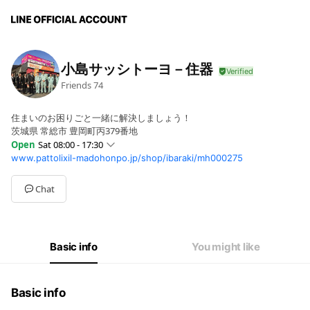
小島サッシトーヨ－住器
Friends
74
住まいのお困りごと一緒に解決しましょう！
茨城県 常総市 豊岡町丙379番地
Open
Sat 08:00 - 17:30
www.pattolixil-madohonpo.jp/shop/ibaraki/mh000275
Sun
Closed
Mon
08:00 - 17:30
Tue
08:00 - 17:30
Chat
Wed
08:00 - 17:30
Thu
08:00 - 17:30
Fri
08:00 - 17:30
Sat
08:00 - 17:30
Basic info
You might like
隔週土曜日は定休日となります
Basic info