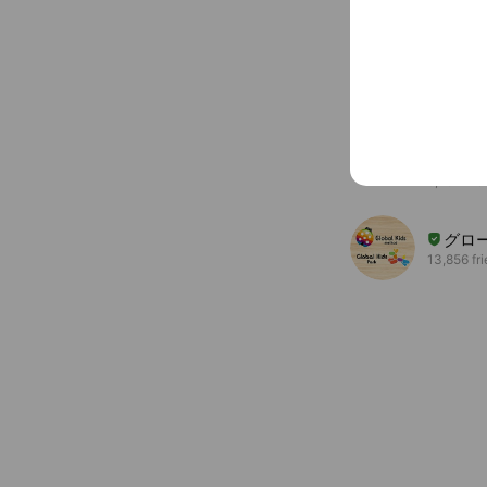
Accounts others ar
ギラ
21,009 fr
まる
9,767 fri
グロ
13,856 fr