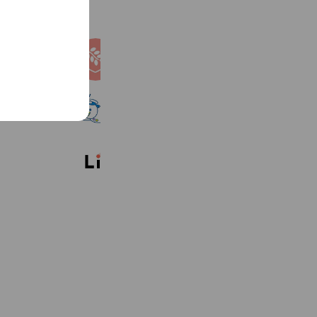
不登校こころの相談室
9,519 friends
こべっこランド
939 friends
Reward card
株式会社リィ 採用チーム
2,297 friends