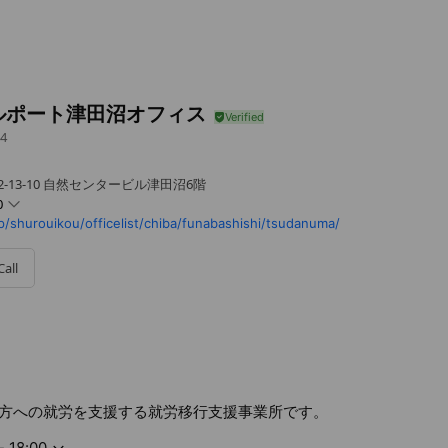
ルポート津田沼オフィス
4
-13-10 自然センタービル津田沼6階
0
/shurouikou/officelist/chiba/funabashishi/tsudanuma/
Call
での祝日も開所しております。
方への就労を支援する就労移行支援事業所です。
- 18:00