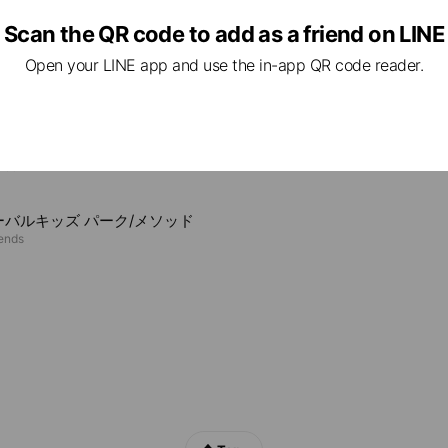
e viewing
Scan the QR code to add as a friend on LINE
Open your LINE app and use the in-app QR code reader.
ヴァンツ北九州
iends
くる大野子育て支援センター
ends
ーバルキッズ パーク/メソッド
iends