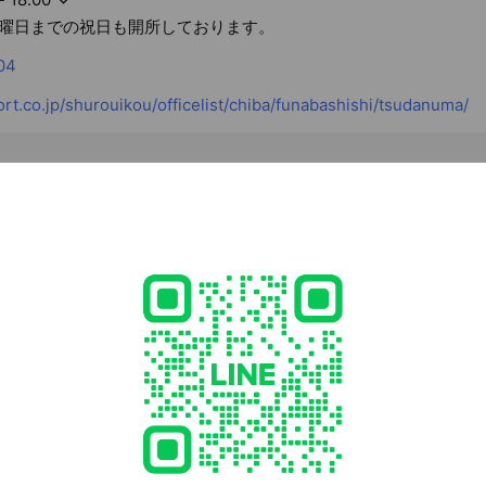
曜日までの祝日も開所しております。
04
t.co.jp/shurouikou/officelist/chiba/funabashishi/tsudanuma/
5 千葉県 船橋市 前原西2-13-10 自然センタービル津田沼6階
新津田沼駅